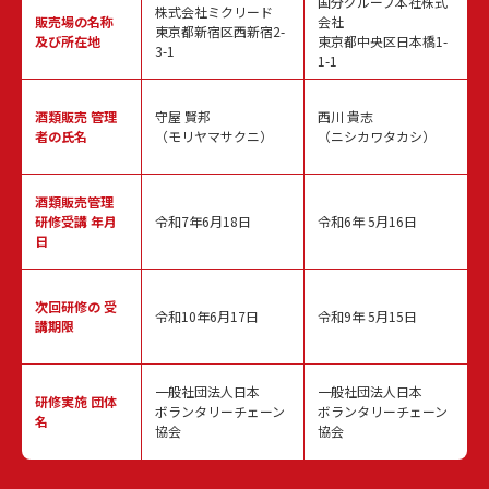
国分グループ本社株式
株式会社ミクリード
販売場の名称
会社
東京都新宿区西新宿2-
及び所在地
東京都中央区日本橋1-
3-1
1-1
酒類販売
管理
守屋 賢邦
西川 貴志
者の氏名
（モリヤマサクニ）
（ニシカワタカシ）
酒類販売管理
研修受講 年月
令和7年6月18日
令和6年 5月16日
日
次回研修の
受
令和10年6月17日
令和9年 5月15日
講期限
一般社団法人日本
一般社団法人日本
研修実施
団体
ボランタリーチェーン
ボランタリーチェーン
名
協会
協会