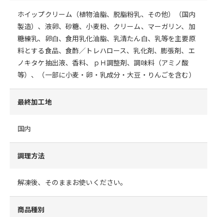
ホイップクリーム（植物油脂、脱脂粉乳、その他）（国内
製造）、液卵、砂糖、小麦粉、クリーム、マーガリン、加
糖練乳、卵白、食用乳化油脂、乳清たん白、乳等を主要原
料とする食品、食酢／トレハロース、乳化剤、膨張剤、エ
ノキタケ抽出液、香料、ｐＨ調整剤、調味料（アミノ酸
等）、（一部に小麦・卵・乳成分・大豆・りんごを含む）
最終加工地
国内
調理方法
解凍後、そのままお使いください。
商品種別