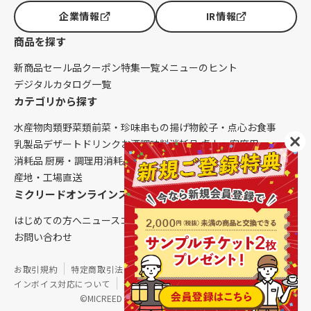
企業情報
IR情報
商品を探す
新商品
セール品
クーポン
特集一覧
メニューのヒント
デジタルカタログ一覧
カテゴリから探す
水産物
肉類
野菜類
前菜・珍味
串もの
揚げ物
餃子・点心
お食事
乳製品
デザート
ドリンク
お酒
調味料
消耗品 卓上・客席用
消耗品 厨房・調理用
消耗品 クレンリネス
生鮮品（配送便限定）
産地・工場直送
ミクリードオンラインストアについて
はじめての方へ
ニュース
コラム
ご利用ガイド
会社概要
お問い合わせ
お取引規約
特定商取引法に基づく表記
個人情報保護方針
インボイス対応について
サイトマップ
©MICREED CO.,LTD. All Rights Reserved.