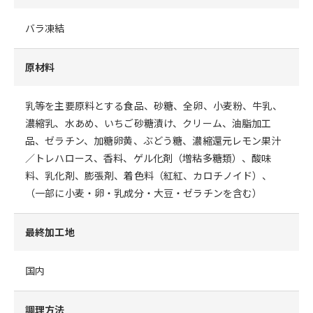
バラ凍結
原材料
乳等を主要原料とする食品、砂糖、全卵、小麦粉、牛乳、
濃縮乳、水あめ、いちご砂糖漬け、クリーム、油脂加工
品、ゼラチン、加糖卵黄、ぶどう糖、濃縮還元レモン果汁
／トレハロース、香料、ゲル化剤（増粘多糖類）、酸味
料、乳化剤、膨張剤、着色料（紅紅、カロチノイド）、
（一部に小麦・卵・乳成分・大豆・ゼラチンを含む）
最終加工地
国内
調理方法