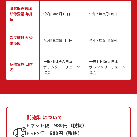
酒類販売管理
研修受講 年月
令和7年6月18日
令和6年 5月16日
日
次回研修の
受
令和10年6月17日
令和9年 5月15日
講期限
一般社団法人日本
一般社団法人日本
研修実施
団体
ボランタリーチェーン
ボランタリーチェーン
名
協会
協会
配送料について
ヤマト便
980円（税抜）
SBS便
680円（税抜）