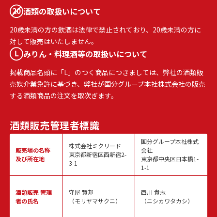
酒類の取扱いについて
20歳未満の方の飲酒は法律で禁止されており、20歳未満の方に
対して販売はいたしません。
みりん・料理酒等の取扱いについて
掲載商品名頭に「L」のつく商品につきましては、弊社の酒類販
売媒介業免許に基づき、弊社が国分グループ本社株式会社の販売
する酒類商品の注文を取次ぎます。
酒類販売
管理者標識
国分グループ本社株式
株式会社ミクリード
販売場の名称
会社
東京都新宿区西新宿2-
及び所在地
東京都中央区日本橋1-
3-1
1-1
酒類販売
管理
守屋 賢邦
西川 貴志
者の氏名
（モリヤマサクニ）
（ニシカワタカシ）