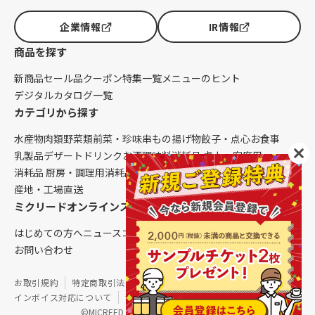
企業情報
IR情報
商品を探す
新商品
セール品
クーポン
特集一覧
メニューのヒント
デジタルカタログ一覧
カテゴリから探す
水産物
肉類
野菜類
前菜・珍味
串もの
揚げ物
餃子・点心
お食事
乳製品
デザート
ドリンク
お酒
調味料
消耗品 卓上・客席用
消耗品 厨房・調理用
消耗品 クレンリネス
生鮮品（配送便限定）
産地・工場直送
ミクリードオンラインストアについて
はじめての方へ
ニュース
コラム
ご利用ガイド
会社概要
お問い合わせ
お取引規約
特定商取引法に基づく表記
個人情報保護方針
インボイス対応について
サイトマップ
©MICREED CO.,LTD. All Rights Reserved.