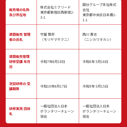
国分グループ本社株式
株式会社ミクリード
販売場の名称
会社
東京都新宿区西新宿2-
及び所在地
東京都中央区日本橋1-
3-1
1-1
酒類販売
管理
守屋 賢邦
西川 貴志
者の氏名
（モリヤマサクニ）
（ニシカワタカシ）
酒類販売管理
研修受講 年月
令和7年6月18日
令和6年 5月16日
日
次回研修の
受
令和10年6月17日
令和9年 5月15日
講期限
一般社団法人日本
一般社団法人日本
研修実施
団体
ボランタリーチェーン
ボランタリーチェーン
名
協会
協会