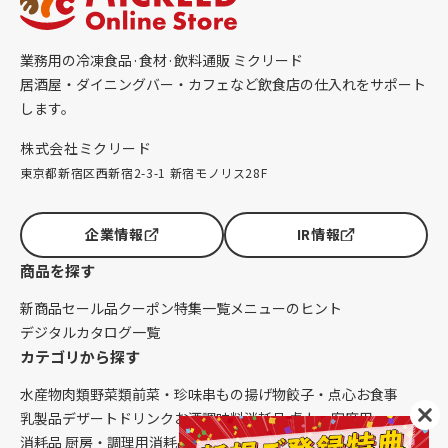
業務用の冷凍食品·食材·飲料通販 ミクリード
居酒屋・ダイニングバー・カフェなど飲食店の仕入れをサポート
します。
株式会社ミクリード
東京都新宿区西新宿2-3-1 新宿モノリス28F
企業情報
IR情報
商品を探す
新商品
セール品
クーポン
特集一覧
メニューのヒント
デジタルカタログ一覧
カテゴリから探す
水産物
肉類
野菜類
前菜・珍味
串もの
揚げ物
餃子・点心
お食事
乳製品
デザート
ドリンク
お酒
調味料
消耗品 卓上・客席用
消耗品 厨房・調理用
消耗品 クレンリネス
生鮮品（配送便限定）