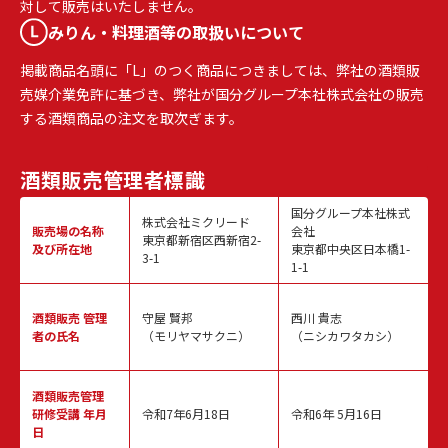
対して販売はいたしません。
みりん・料理酒等の取扱いについて
掲載商品名頭に「L」のつく商品につきましては、弊社の酒類販
売媒介業免許に基づき、弊社が国分グループ本社株式会社の販売
する酒類商品の注文を取次ぎます。
酒類販売
管理者標識
国分グループ本社株式
株式会社ミクリード
販売場の名称
会社
東京都新宿区西新宿2-
及び所在地
東京都中央区日本橋1-
3-1
1-1
酒類販売
管理
守屋 賢邦
西川 貴志
者の氏名
（モリヤマサクニ）
（ニシカワタカシ）
酒類販売管理
研修受講 年月
令和7年6月18日
令和6年 5月16日
日