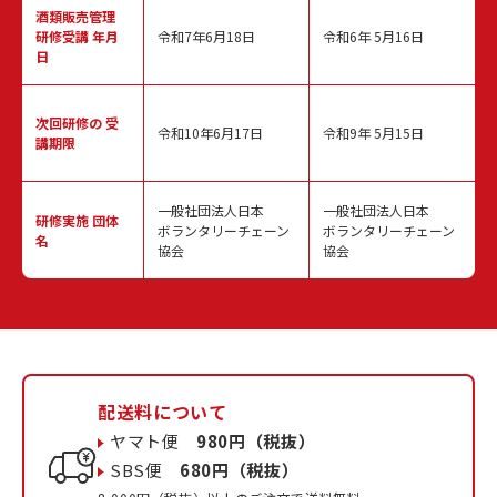
酒類販売管理
研修受講 年月
令和7年6月18日
令和6年 5月16日
日
次回研修の
受
令和10年6月17日
令和9年 5月15日
講期限
一般社団法人日本
一般社団法人日本
研修実施
団体
ボランタリーチェーン
ボランタリーチェーン
名
協会
協会
配送料について
ヤマト便
980円（税抜）
SBS便
680円（税抜）