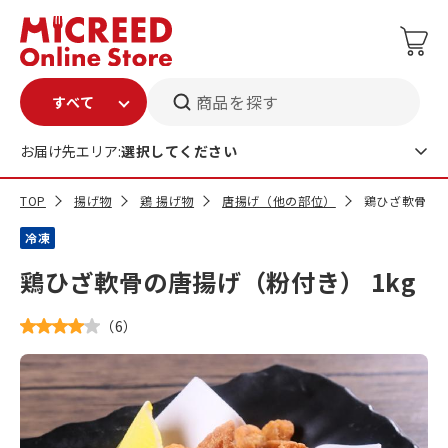
商品を探す
お届け先エリア:
選択してください
TOP
揚げ物
鶏 揚げ物
唐揚げ（他の部位）
鶏ひざ軟骨の唐
冷凍
鶏ひざ軟骨の唐揚げ（粉付き） 1kg
（
6
）