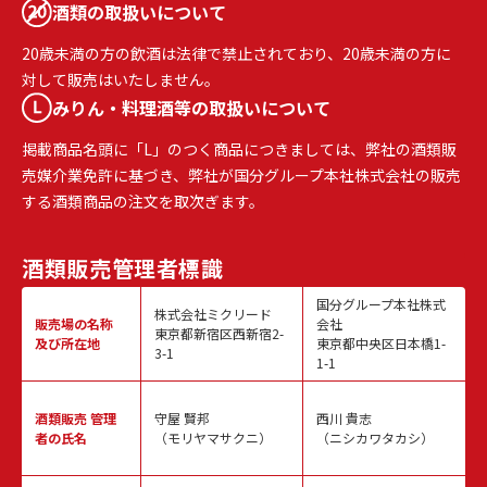
酒類の取扱いについて
20歳未満の方の飲酒は法律で禁止されており、20歳未満の方に
対して販売はいたしません。
みりん・料理酒等の取扱いについて
掲載商品名頭に「L」のつく商品につきましては、弊社の酒類販
売媒介業免許に基づき、弊社が国分グループ本社株式会社の販売
する酒類商品の注文を取次ぎます。
酒類販売
管理者標識
国分グループ本社株式
株式会社ミクリード
販売場の名称
会社
東京都新宿区西新宿2-
及び所在地
東京都中央区日本橋1-
3-1
1-1
酒類販売
管理
守屋 賢邦
西川 貴志
者の氏名
（モリヤマサクニ）
（ニシカワタカシ）