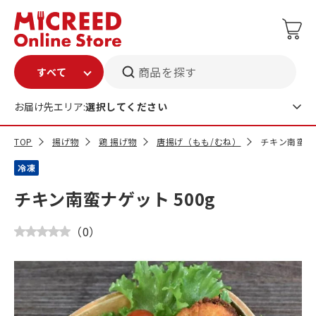
商品を探す
お届け先エリア:
選択してください
TOP
揚げ物
鶏 揚げ物
唐揚げ（もも/むね）
チキン南蛮ナゲ
冷凍
チキン南蛮ナゲット 500g
（
0
）