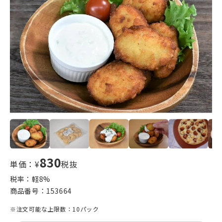
830
単価：¥
税抜
税率：軽
8
%
商品番号：
153664
※注文可能な上限数：10パック