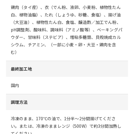
鶏肉（タイ産）、衣（でん粉、液卵、小麦粉、植物性たん
白、植物油脂）、たれ（しょうゆ、砂糖、食塩）、揚げ油
（大豆油）、植物性たん白、食塩、醸造酢／加工でん粉、
pH調整剤、酸味料、調味料（アミノ酸等）、ベーキングパ
ウダー、甘味料（ステビア）、増粘多糖類、貝殻焼成カル
シウム、チアミン、（一部に小麦・卵・大豆・鶏肉を含
む）
最終加工地
国内
調理方法
冷凍のまま、170℃の油で、1分半～2分間揚げてくださ
い。または、冷凍のままレンジ（500W）で約3分間加熱し
てください。