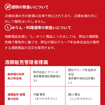
酒類の取扱いについて
20歳未満の方の飲酒は法律で禁止されており、20歳未満の方に
対して販売はいたしません。
みりん・料理酒等の取扱いについて
掲載商品名頭に「L」のつく商品につきましては、弊社の酒類販
売媒介業免許に基づき、弊社が国分グループ本社株式会社の販売
する酒類商品の注文を取次ぎます。
酒類販売
管理者標識
国分グループ本社株式
株式会社ミクリード
販売場の名称
会社
東京都新宿区西新宿2-
及び所在地
東京都中央区日本橋1-
3-1
1-1
酒類販売
管理
守屋 賢邦
西川 貴志
者の氏名
（モリヤマサクニ）
（ニシカワタカシ）