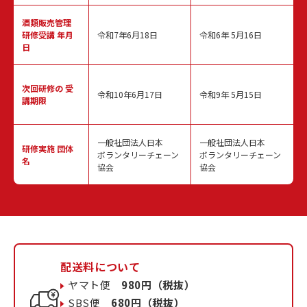
酒類販売管理
研修受講 年月
令和7年6月18日
令和6年 5月16日
日
次回研修の
受
令和10年6月17日
令和9年 5月15日
講期限
一般社団法人日本
一般社団法人日本
研修実施
団体
ボランタリーチェーン
ボランタリーチェーン
名
協会
協会
配送料について
ヤマト便
980円（税抜）
SBS便
680円（税抜）