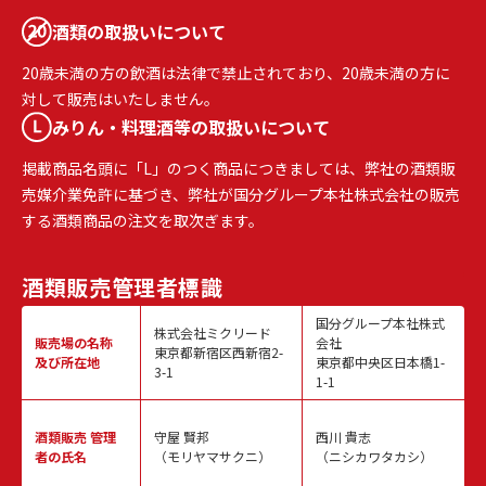
酒類の取扱いについて
20歳未満の方の飲酒は法律で禁止されており、20歳未満の方に
対して販売はいたしません。
みりん・料理酒等の取扱いについて
掲載商品名頭に「L」のつく商品につきましては、弊社の酒類販
売媒介業免許に基づき、弊社が国分グループ本社株式会社の販売
する酒類商品の注文を取次ぎます。
酒類販売
管理者標識
国分グループ本社株式
株式会社ミクリード
販売場の名称
会社
東京都新宿区西新宿2-
及び所在地
東京都中央区日本橋1-
3-1
1-1
酒類販売
管理
守屋 賢邦
西川 貴志
者の氏名
（モリヤマサクニ）
（ニシカワタカシ）