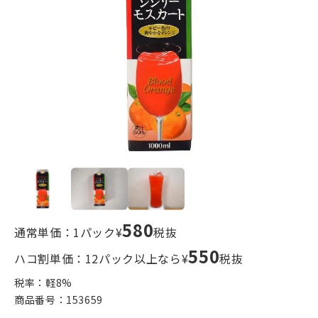
580
通常単価：1パック¥
税抜
550
ハコ割単価：12パック以上なら¥
税抜
税率：軽
8
%
商品番号：
153659