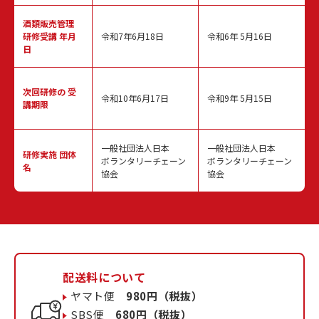
酒類販売管理
研修受講 年月
令和7年6月18日
令和6年 5月16日
日
次回研修の
受
令和10年6月17日
令和9年 5月15日
講期限
一般社団法人日本
一般社団法人日本
研修実施
団体
ボランタリーチェーン
ボランタリーチェーン
名
協会
協会
配送料について
ヤマト便
980円（税抜）
SBS便
680円（税抜）