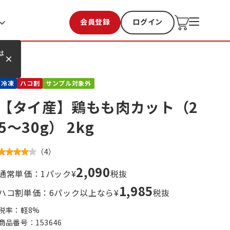
会員登録
ログイン
お気に入り
過去購入
は
冷凍
ハコ割
サンプル対象外
【タイ産】鶏もも肉カット（2
5～30g） 2kg
（
4
）
2,090
通常単価：1パック¥
税抜
1,985
ハコ割単価：6パック以上なら¥
税抜
税率：軽
8
%
商品番号：
153646