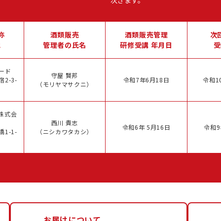
次ぎます。
称
酒類販売
酒類販売管理
次
地
管理者の氏名
研修受講 年月日
受
ード
守屋 賢邦
2-3-
令和7年6月18日
令和1
（モリヤマサクニ）
株式会
西川 貴志
令和6年 5月16日
令和9
1-1-
（ニシカワタカシ）
お届けについて