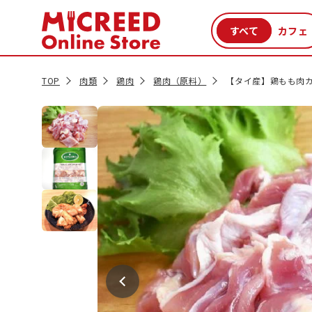
カテゴリから探す
新商品
セール品
クーポン
特集一覧
TOP
肉類
鶏肉
鶏肉（原料）
【タイ産】鶏もも肉カッ