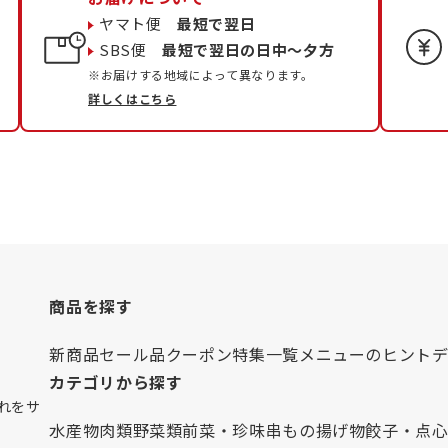
ヤマト便
最短で翌日
SBS便
最短で翌日の日中〜夕方
※お届けする地域によって異なります。
詳しくはこちら
商品を探す
新商品
セール品
クーポン
特集一覧
メニューのヒント
カテゴリから探す
れをサ
水産物
肉類
野菜類
前菜・珍味
串もの
揚げ物
餃子・点