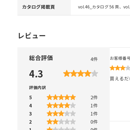
カタログ掲載頁
vol.46_カタログ 56 頁、vo
レビュー
総合評価
お客様番
4
件
4.3
買えるだ
評価内訳
5
2
件
4
1
件
3
1
件
2
0
件
1
0
件