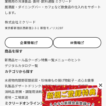
業務用の冷凍食品·食材·飲料通販 ミクリード
居酒屋・ダイニングバー・カフェなど飲食店の仕入れをサポート
します。
株式会社ミクリード
東京都新宿区西新宿2-3-1 新宿モノリス28F
企業情報
IR情報
商品を探す
新商品
セール品
クーポン
特集一覧
メニューのヒント
デジタルカタログ一覧
カテゴリから探す
水産物
肉類
野菜類
前菜・珍味
串もの
揚げ物
餃子・点心
お食事
乳製品
デザート
ドリンク
お酒
調味料
消耗品 卓上・客席用
消耗品 厨房・調理用
消耗品 クレンリネス
生鮮品（配送便限定）
産地・工場直送
ミクリードオンラインストアについて