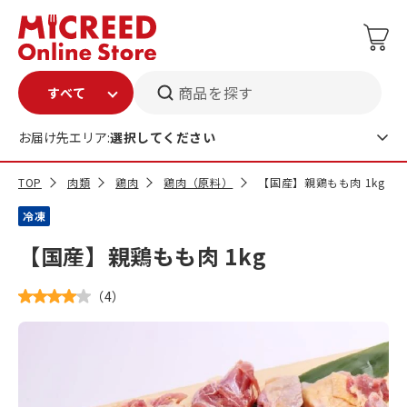
商品を探す
お届け先エリア:
選択してください
TOP
肉類
鶏肉
鶏肉（原料）
【国産】親鶏もも肉 1kg
冷凍
【国産】親鶏もも肉 1kg
（
4
）