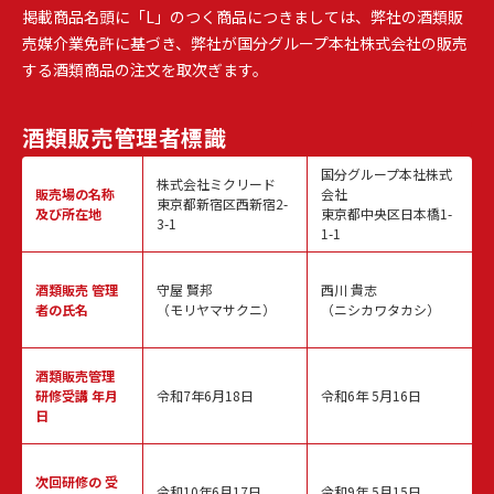
掲載商品名頭に「L」のつく商品につきましては、弊社の酒類販
売媒介業免許に基づき、弊社が国分グループ本社株式会社の販売
する酒類商品の注文を取次ぎます。
酒類販売
管理者標識
国分グループ本社株式
株式会社ミクリード
販売場の名称
会社
東京都新宿区西新宿2-
及び所在地
東京都中央区日本橋1-
3-1
1-1
酒類販売
管理
守屋 賢邦
西川 貴志
者の氏名
（モリヤマサクニ）
（ニシカワタカシ）
酒類販売管理
研修受講 年月
令和7年6月18日
令和6年 5月16日
日
次回研修の
受
令和10年6月17日
令和9年 5月15日