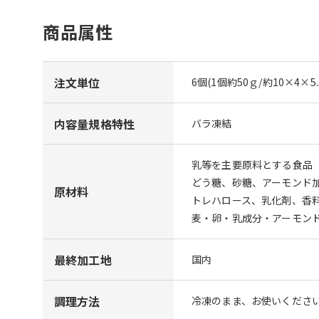
商品属性
注文単位
6個(1個約50ｇ/約10×4×5.
内容量規格特性
バラ凍結
乳等を主要原料とする食品
どう糖、砂糖、アーモンド
原材料
トレハロース、乳化剤、香
麦・卵・乳成分・アーモン
最終加工地
国内
調理方法
冷凍のまま、お使いくださ