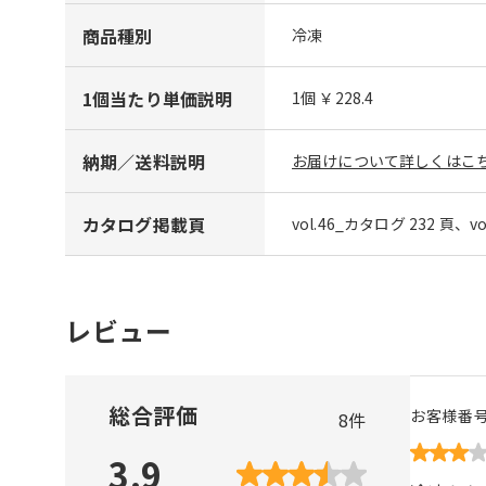
商品種別
冷凍
1個当たり単価説明
1個 ￥228.4
納期／送料説明
お届けについて詳しくはこち
カタログ掲載頁
vol.46_カタログ 232 頁、v
レビュー
総合評価
お客様番
8
件
3.9