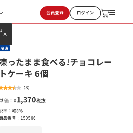
会員登録
ログイン
お気に入り
過去購入
は
冷凍
凍ったまま食べる!チョコレー
トケーキ 6個
（
8
）
1,370
単価：¥
税抜
税率：軽
8
%
商品番号：
153586