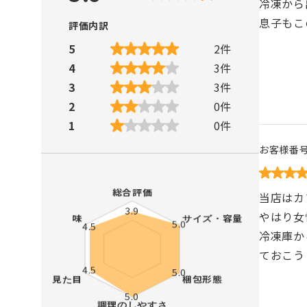
冷凍から
息子もこ
評価内訳
5
2
件
4
3
件
3
3
件
2
0
件
1
0
件
お客様番
当店はカ
やはり女
冷凍庫か
ておこう