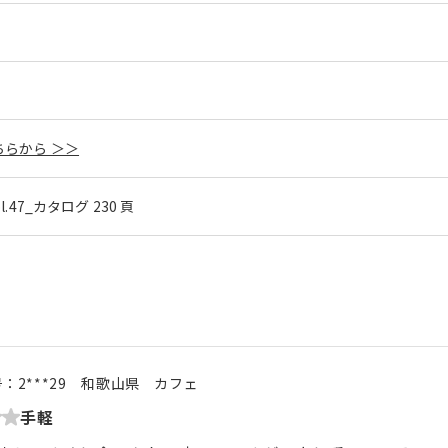
らから ＞＞
ol.47_カタログ 230 頁
号：
2***29
和歌山県
カフェ
手軽