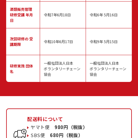
酒類販売管理
研修受講 年月
令和7年6月18日
令和6年 5月16日
日
次回研修の
受
令和10年6月17日
令和9年 5月15日
講期限
一般社団法人日本
一般社団法人日本
研修実施
団体
ボランタリーチェーン
ボランタリーチェーン
名
協会
協会
配送料について
ヤマト便
980円（税抜）
SBS便
680円（税抜）