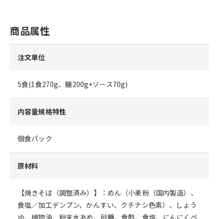
商品属性
注文単位
5食(1食270g、麺200g+ソース70g)
内容量規格特性
個食パック
原材料
【焼きそば（調整済み）】：めん（小麦粉（国内製造）、
食塩／加工デンプン、かんすい、クチナシ色素）、しょう
ゆ、植物油、粉末水あめ、砂糖、食酢、食塩、にんにくペ