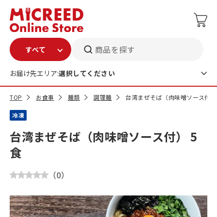
商品を探す
お届け先エリア:
選択してください
TOP
お食事
麺類
調理麺
台湾まぜそば（肉味噌ソース付） 
冷凍
台湾まぜそば（肉味噌ソース付） 5
食
（
0
）