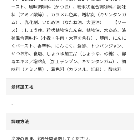
ースト、風味調味料（かつお）、粉末状混合調味料／調味
料（アミノ酸等）、カラメル色素、増粘剤（キサンタンガ
ム）、乳化剤、いため油（なたね油、大豆油） 【ソー
ス】：しょうゆ、粒状植物性たん白、植物油、水あめ、液
状混合調味料（小麦・牛肉・大豆を含む）、豚肉、にんに
くペースト、香辛料、にんにく、食酢、トウバンジャン、
かつお節、食塩、しょうゆ加工品（しょうゆ、砂糖）、酵
母エキス／増粘剤（加工デンプン、キサンタンガム）、調
味料（アミノ酸）、着色料（カラメル、紅紅）、酸味料
最終加工地
-
調理方法
冷凍のまま、約9分間湯煎してください。