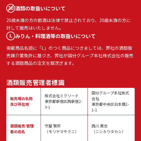
酒類の取扱いについて
20歳未満の方の飲酒は法律で禁止されており、20歳未満の方に
対して販売はいたしません。
みりん・料理酒等の取扱いについて
掲載商品名頭に「L」のつく商品につきましては、弊社の酒類販
売媒介業免許に基づき、弊社が国分グループ本社株式会社の販売
する酒類商品の注文を取次ぎます。
酒類販売
管理者標識
国分グループ本社株式
株式会社ミクリード
販売場の名称
会社
東京都新宿区西新宿2-
及び所在地
東京都中央区日本橋1-
3-1
1-1
酒類販売
管理
守屋 賢邦
西川 貴志
者の氏名
（モリヤマサクニ）
（ニシカワタカシ）