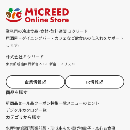
業務用の冷凍食品·食材·飲料通販 ミクリード
居酒屋・ダイニングバー・カフェなど飲食店の仕入れをサポート
します。
株式会社ミクリード
東京都新宿区西新宿2-3-1 新宿モノリス28F
企業情報
IR情報
商品を探す
新商品
セール品
クーポン
特集一覧
メニューのヒント
デジタルカタログ一覧
カテゴリから探す
水産物
肉類
野菜類
前菜・珍味
串もの
揚げ物
餃子・点心
お食事