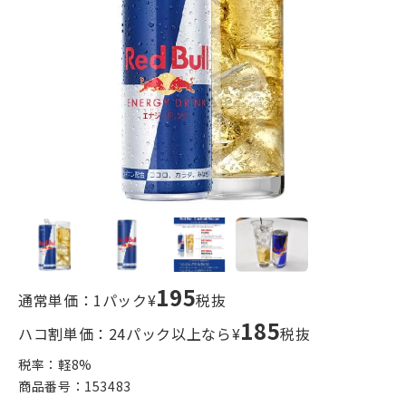
195
通常単価：1パック¥
税抜
185
ハコ割単価：24パック以上なら¥
税抜
税率：軽
8
%
商品番号：
153483