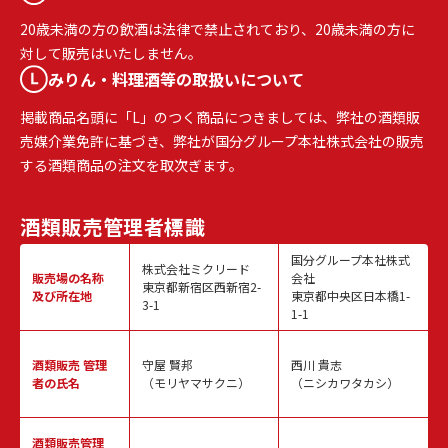
20歳未満の方の飲酒は法律で禁止されており、20歳未満の方に
対して販売はいたしません。
みりん・料理酒等の取扱いについて
掲載商品名頭に「L」のつく商品につきましては、弊社の酒類販
売媒介業免許に基づき、弊社が国分グループ本社株式会社の販売
する酒類商品の注文を取次ぎます。
酒類販売
管理者標識
国分グループ本社株式
株式会社ミクリード
販売場の名称
会社
東京都新宿区西新宿2-
及び所在地
東京都中央区日本橋1-
3-1
1-1
酒類販売
管理
守屋 賢邦
西川 貴志
者の氏名
（モリヤマサクニ）
（ニシカワタカシ）
酒類販売管理