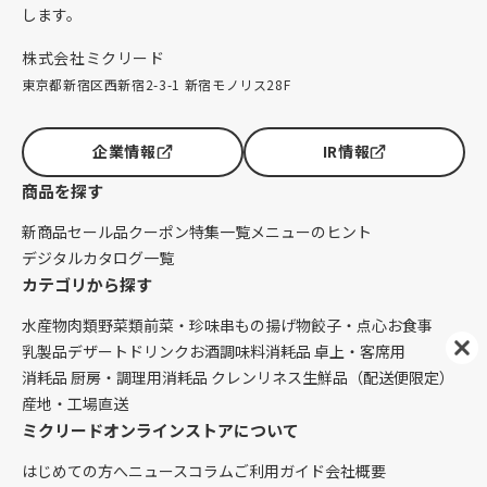
します。
株式会社ミクリード
東京都新宿区西新宿2-3-1 新宿モノリス28F
企業情報
IR情報
商品を探す
新商品
セール品
クーポン
特集一覧
メニューのヒント
デジタルカタログ一覧
カテゴリから探す
水産物
肉類
野菜類
前菜・珍味
串もの
揚げ物
餃子・点心
お食事
乳製品
デザート
ドリンク
お酒
調味料
消耗品 卓上・客席用
消耗品 厨房・調理用
消耗品 クレンリネス
生鮮品（配送便限定）
産地・工場直送
ミクリードオンラインストアについて
はじめての方へ
ニュース
コラム
ご利用ガイド
会社概要