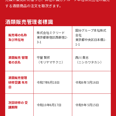
する酒類商品の注文を取次ぎます。
酒類販売
管理者標識
国分グループ本社株式
株式会社ミクリード
販売場の名称
会社
東京都新宿区西新宿2-
及び所在地
東京都中央区日本橋1-
3-1
1-1
酒類販売
管理
守屋 賢邦
西川 貴志
者の氏名
（モリヤマサクニ）
（ニシカワタカシ）
酒類販売管理
研修受講 年月
令和7年6月18日
令和6年 5月16日
日
次回研修の
受
令和10年6月17日
令和9年 5月15日
講期限