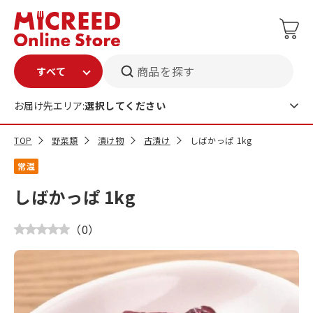
商品を探す
お届け先エリア:
選択してください
TOP
野菜類
漬け物
古漬け
しばかっぱ 1kg
常温
しばかっぱ 1kg
（
0
）