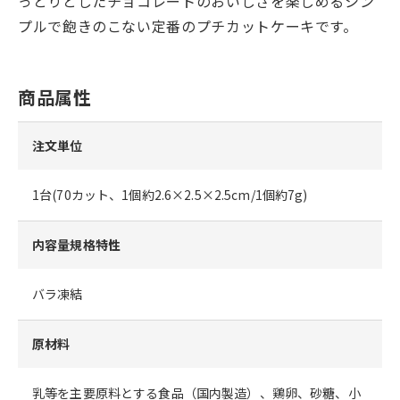
っとりとしたチョコレートのおいしさを楽しめるシン
プルで飽きのこない定番のプチカットケーキです。
商品属性
注文単位
1台(70カット、1個約2.6×2.5×2.5cm/1個約7g)
内容量規格特性
バラ凍結
原材料
乳等を主要原料とする食品（国内製造）、鶏卵、砂糖、小