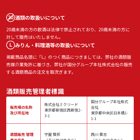
酒類の取扱いについて
20歳未満の方の飲酒は法律で禁止されており、20歳未満の方に
対して販売はいたしません。
みりん・料理酒等の取扱いについて
掲載商品名頭に「L」のつく商品につきましては、弊社の酒類販
売媒介業免許に基づき、弊社が国分グループ本社株式会社の販売
する酒類商品の注文を取次ぎます。
酒類販売
管理者標識
国分グループ本社株式
株式会社ミクリード
販売場の名称
会社
東京都新宿区西新宿2-
及び所在地
東京都中央区日本橋1-
3-1
1-1
酒類販売
管理
守屋 賢邦
西川 貴志
者の氏名
（モリヤマサクニ）
（ニシカワタカシ）