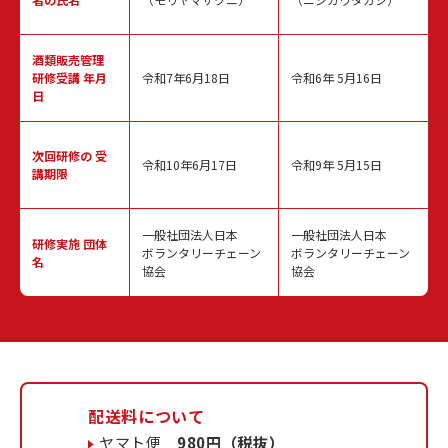
酒類販売管理
研修受講 年月
令和7年6月18日
令和6年 5月16日
日
次回研修の
受
令和10年6月17日
令和9年 5月15日
講期限
一般社団法人日本
一般社団法人日本
研修実施
団体
ボランタリーチェーン
ボランタリーチェーン
名
協会
協会
配送料について
ヤマト便
980円（税抜）