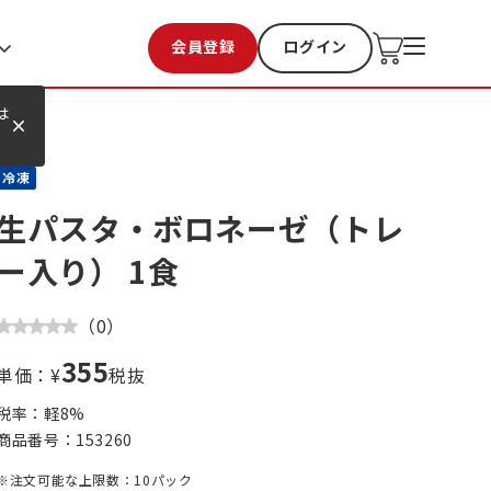
会員登録
ログイン
お気に入り
過去購入
は
冷凍
生パスタ・ボロネーゼ（トレ
ー入り） 1食
（
0
）
355
単価：¥
税抜
税率：軽
8
%
商品番号：
153260
※注文可能な上限数：10パック