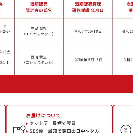
称
酒類販売
酒類販売管理
次
地
管理者の氏名
研修受講 年月日
受
ード
守屋 賢邦
2-3-
令和7年6月18日
令和1
（モリヤマサクニ）
株式会
西川 貴志
令和6年 5月16日
令和9
1-1-
（ニシカワタカシ）
お届けについて
ヤマト便
最短で翌日
SBS便
最短で翌日の日中〜夕方