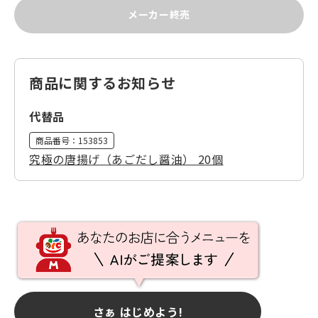
メーカー終売
商品に関するお知らせ
代替品
商品番号：
153853
究極の唐揚げ（あごだし醤油） 20個
さぁ はじめよう!