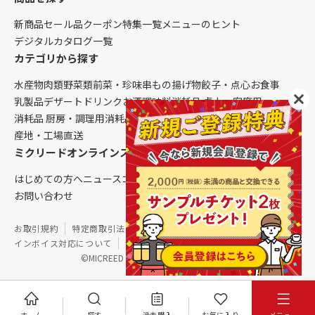
新商品
セール品
クーポン
特集一覧
メニューのヒント
デジタルカタログ一覧
カテゴリから探す
水産物
肉類
野菜類
前菜・珍味
串もの
揚げ物
餃子・点心
お食事
乳製品
デザート
ドリンク
お酒
調味料
消耗品 卓上・客席用
消耗品 厨房・調理用
消耗品 クレンリネス
生鮮品（配送便限定）
産地・工場直送
ミクリードオンラインストアについて
はじめての方へ
ニュース
コラム
ご利用ガイド
会社概要
お問い合わせ
お取引規約
特定商取引法に基づく表記
個人情報保護方針
インボイス対応について
サイトマップ
©MICREED CO.,LTD. All Rights Reserved.
ホーム
探す
過去購入
お気に入り
メニュー