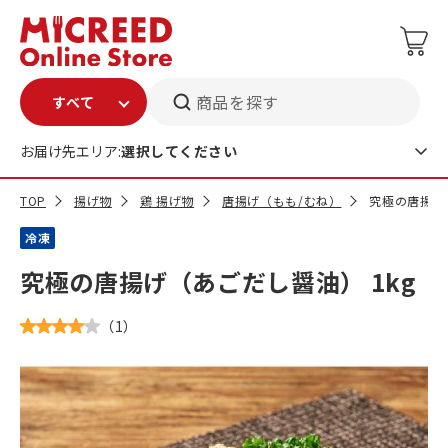
商品を探す
お届け先エリア:
選択してください
TOP
揚げ物
鶏 揚げ物
唐揚げ（もも/むね）
究極の唐揚げ
冷凍
究極の唐揚げ（あごだし醤油） 1kg
（
1
）