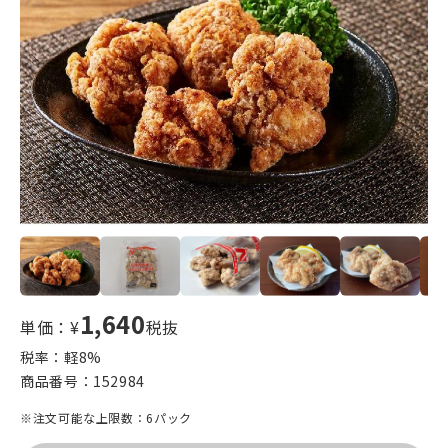
1,640
単価：¥
税抜
税率：軽
8
%
商品番号：
152984
※注文可能な上限数：6パック