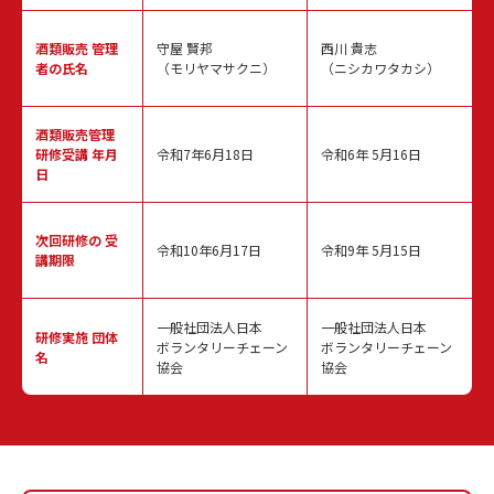
酒類販売
管理
守屋 賢邦
西川 貴志
者の氏名
（モリヤマサクニ）
（ニシカワタカシ）
酒類販売管理
研修受講 年月
令和7年6月18日
令和6年 5月16日
日
次回研修の
受
令和10年6月17日
令和9年 5月15日
講期限
一般社団法人日本
一般社団法人日本
研修実施
団体
ボランタリーチェーン
ボランタリーチェーン
名
協会
協会