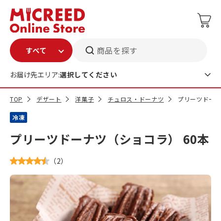
商品を探す
お届け先エリア:
選択してください
TOP
デザート
洋菓子
チュロス・ドーナツ
プリーツドーナ
冷凍
プリーツドーナツ（ショコラ） 60本
（
2
）