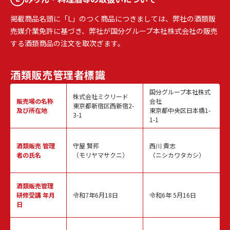
掲載商品名頭に「L」のつく商品につきましては、弊社の酒類販
売媒介業免許に基づき、弊社が国分グループ本社株式会社の販売
する酒類商品の注文を取次ぎます。
酒類販売
管理者標識
国分グループ本社株式
株式会社ミクリード
販売場の名称
会社
東京都新宿区西新宿2-
及び所在地
東京都中央区日本橋1-
3-1
1-1
酒類販売
管理
守屋 賢邦
西川 貴志
者の氏名
（モリヤマサクニ）
（ニシカワタカシ）
酒類販売管理
研修受講 年月
令和7年6月18日
令和6年 5月16日
日