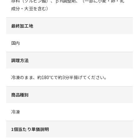
存料（ソルビン酸）、ｐH調整剤、（一部に小麦・卵・乳
成分・大豆を含む）
最終加工地
国内
調理方法
冷凍のまま、約180℃で約3分半揚げてください。
商品種別
冷凍
1個当たり単価説明