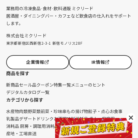
業務用の冷凍食品·食材·飲料通販 ミクリード
居酒屋・ダイニングバー・カフェなど飲食店の仕入れをサポート
します。
株式会社ミクリード
東京都新宿区西新宿2-3-1 新宿モノリス28F
企業情報
IR情報
商品を探す
新商品
セール品
クーポン
特集一覧
メニューのヒント
デジタルカタログ一覧
カテゴリから探す
水産物
肉類
野菜類
前菜・珍味
串もの
揚げ物
餃子・点心
お食事
乳製品
デザート
ドリンク
お酒
調味料
消耗品 卓上・客席用
消耗品 厨房・調理用
消耗品 クレンリネス
生鮮品（配送便限定）
産地・工場直送