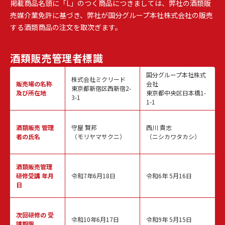
掲載商品名頭に「L」のつく商品につきましては、弊社の酒類販
売媒介業免許に基づき、弊社が国分グループ本社株式会社の販売
する酒類商品の注文を取次ぎます。
酒類販売
管理者標識
国分グループ本社株式
株式会社ミクリード
販売場の名称
会社
東京都新宿区西新宿2-
及び所在地
東京都中央区日本橋1-
3-1
1-1
酒類販売
管理
守屋 賢邦
西川 貴志
者の氏名
（モリヤマサクニ）
（ニシカワタカシ）
酒類販売管理
研修受講 年月
令和7年6月18日
令和6年 5月16日
日
次回研修の
受
令和10年6月17日
令和9年 5月15日
講期限