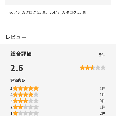
vol.46_カタログ 55 頁、vol.47_カタログ 55 頁
レビュー
総合評価
5
件
2.6
評価内訳
5
1
件
4
1
件
3
0
件
2
1
件
1
2
件