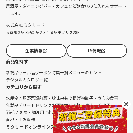
居酒屋・ダイニングバー・カフェなど飲食店の仕入れをサポート
します。
株式会社ミクリード
東京都新宿区西新宿2-3-1 新宿モノリス28F
企業情報
IR情報
商品を探す
新商品
セール品
クーポン
特集一覧
メニューのヒント
デジタルカタログ一覧
カテゴリから探す
水産物
肉類
野菜類
前菜・珍味
串もの
揚げ物
餃子・点心
お食事
乳製品
デザート
ドリンク
お酒
調味料
消耗品 卓上・客席用
消耗品 厨房・調理用
消耗品 クレンリネス
生鮮品（配送便限定）
産地・工場直送
ミクリードオンラインストアについて