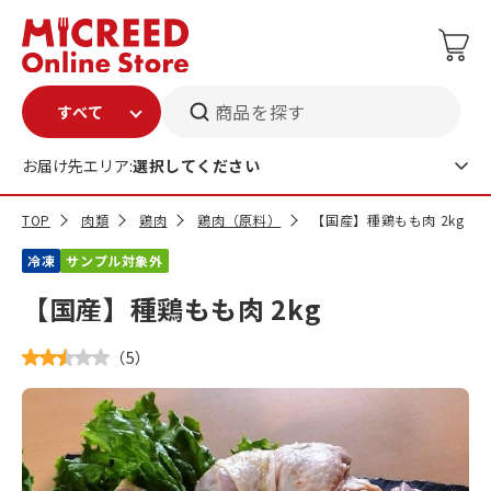
商品を探す
お届け先エリア:
選択してください
TOP
肉類
鶏肉
鶏肉（原料）
【国産】種鶏もも肉 2kg
冷凍
サンプル対象外
【国産】種鶏もも肉 2kg
（
5
）