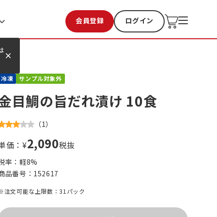
会員登録
ログイン
お気に入り
過去購入
は
冷凍
サンプル対象外
金目鯛の旨だれ漬け 10食
（
1
）
2,090
単価：¥
税抜
税率：軽
8
%
商品番号：
152617
※注文可能な上限数：31パック