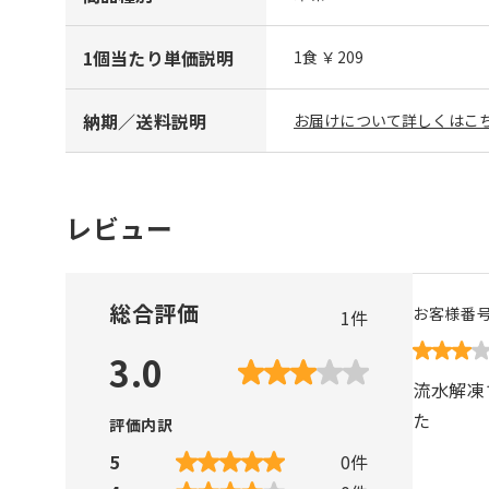
1個当たり単価説明
1食 ￥209
納期／送料説明
お届けについて詳しくはこち
レビュー
総合評価
お客様番
1
件
3.0
流水解凍
た
評価内訳
5
0
件