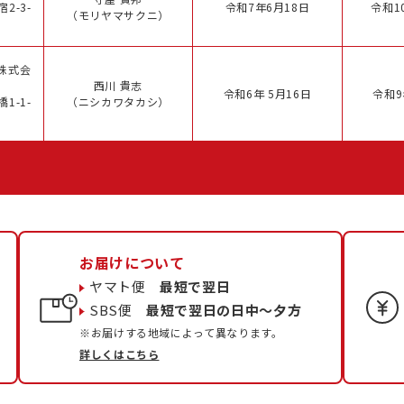
2-3-
令和7年6月18日
令和1
（モリヤマサクニ）
株式会
西川 貴志
令和6年 5月16日
令和9
1-1-
（ニシカワタカシ）
お届けについて
ヤマト便
最短で翌日
SBS便
最短で翌日の日中〜夕方
※お届けする地域によって異なります。
詳しくはこちら