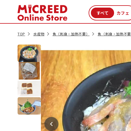
カテゴリから探す
新商品
セール品
クーポン
特集一覧
TOP
水産物
魚（刺身・加熱不要）
魚（刺身・加熱不要