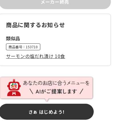
メーカー終売
商品に関するお知らせ
類似品
商品番号：
153710
サーモンの塩だれ漬け 10食
さぁ はじめよう!