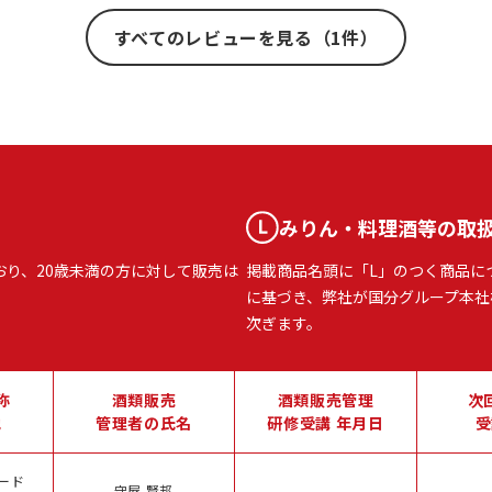
すべてのレビューを見る（1件）
みりん・料理酒等の取
おり、20歳未満の方に対して販売は
掲載商品名頭に「L」のつく商品に
に基づき、弊社が国分グループ本社
次ぎます。
称
酒類販売
酒類販売管理
次
地
管理者の氏名
研修受講 年月日
受
ード
守屋 賢邦