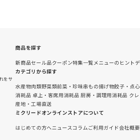
商品を探す
新商品
セール品
クーポン
特集一覧
メニューのヒント
カテゴリから探す
れをサ
水産物
肉類
野菜類
前菜・珍味
串もの
揚げ物
餃子・点
消耗品 卓上・客席用
消耗品 厨房・調理用
消耗品 ク
産地・工場直送
ミクリードオンラインストアについて
はじめての方へ
ニュース
コラム
ご利用ガイド
会社概要