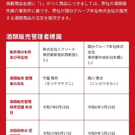
掲載商品名頭に「L」のつく商品につきましては、弊社の酒類販
売媒介業免許に基づき、弊社が国分グループ本社株式会社の販売
する酒類商品の注文を取次ぎます。
酒類販売
管理者標識
国分グループ本社株式
株式会社ミクリード
販売場の名称
会社
東京都新宿区西新宿2-
及び所在地
東京都中央区日本橋1-
3-1
1-1
酒類販売
管理
守屋 賢邦
西川 貴志
者の氏名
（モリヤマサクニ）
（ニシカワタカシ）
酒類販売管理
研修受講 年月
令和7年6月18日
令和6年 5月16日
日
次回研修の
受
令和10年6月17日
令和9年 5月15日