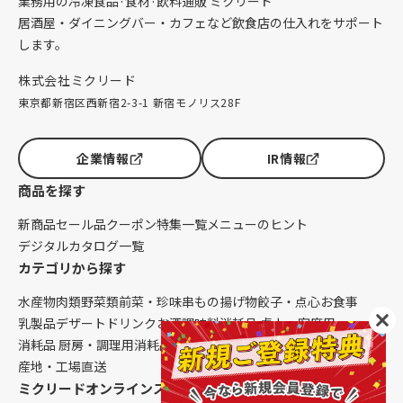
業務用の冷凍食品·食材·飲料通販 ミクリード
居酒屋・ダイニングバー・カフェなど飲食店の仕入れをサポート
します。
株式会社ミクリード
東京都新宿区西新宿2-3-1 新宿モノリス28F
企業情報
IR情報
商品を探す
新商品
セール品
クーポン
特集一覧
メニューのヒント
デジタルカタログ一覧
カテゴリから探す
水産物
肉類
野菜類
前菜・珍味
串もの
揚げ物
餃子・点心
お食事
乳製品
デザート
ドリンク
お酒
調味料
消耗品 卓上・客席用
消耗品 厨房・調理用
消耗品 クレンリネス
生鮮品（配送便限定）
産地・工場直送
ミクリードオンラインストアについて