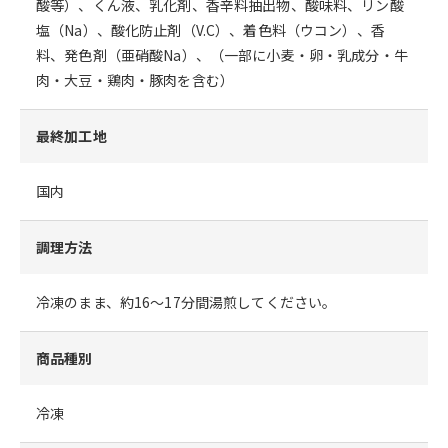
酸等）、くん液、乳化剤、香辛料抽出物、酸味料、リン酸
塩（Na）、酸化防止剤（V.C）、着色料（ウコン）、香
料、発色剤（亜硝酸Na）、（一部に小麦・卵・乳成分・牛
肉・大豆・鶏肉・豚肉を含む）
最終加工地
国内
調理方法
冷凍のまま、約16～17分間湯煎してください。
商品種別
冷凍