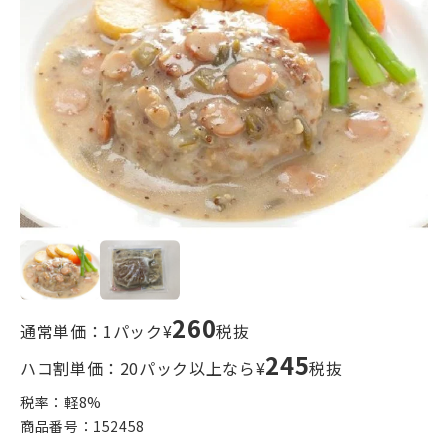
260
通常単価：1パック¥
税抜
245
ハコ割単価：20パック以上なら¥
税抜
税率：軽
8
%
商品番号：
152458