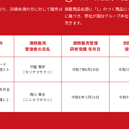
おり、20歳未満の方に対して販売は
掲載商品名頭に「L」のつく商品に
に基づき、弊社が国分グループ本社
次ぎます。
称
酒類販売
酒類販売管理
次
地
管理者の氏名
研修受講 年月日
受
ード
守屋 賢邦
2-3-
令和7年6月18日
令和1
（モリヤマサクニ）
株式会
西川 貴志
令和6年 5月16日
令和9
1-1-
（ニシカワタカシ）