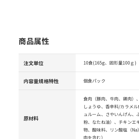
商品属性
注文単位
10食(165g、固形量100ｇ)
内容量規格特性
個食パック
食肉（豚肉、牛肉、鶏肉）
しょうゆ、香辛料/カラメ
ュルーム、さやいんげん、
原材料
粉、なたね油）、チキンエ
物、酸味料、リン酸塩（Na
肉を含む）