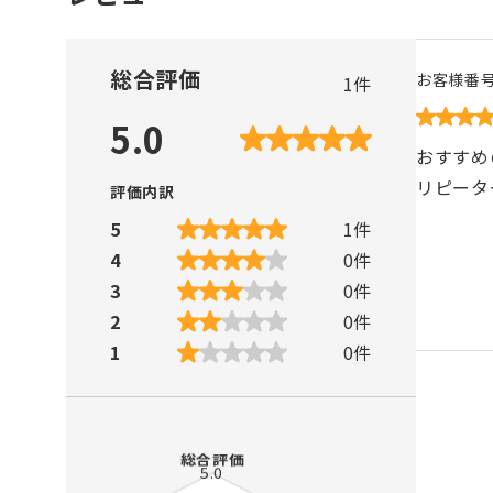
総合評価
お客様番
1
件
5.0
おすすめ
リピータ
評価内訳
5
1
件
4
0
件
3
0
件
2
0
件
1
0
件