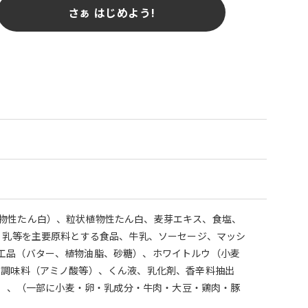
さぁ はじめよう!
物性たん白）、粒状植物性たん白、麦芽エキス、食塩、
、乳等を主要原料とする食品、牛乳、ソーセージ、マッシ
工品（バター、植物油脂、砂糖）、ホワイトルウ（小麦
、調味料（アミノ酸等）、くん液、乳化剤、香辛料抽出
a）、（一部に小麦・卵・乳成分・牛肉・大豆・鶏肉・豚