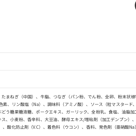
、たまねぎ（中国）、牛脂、つなぎ（パン粉、でん粉、全卵、粉末状植
ル色素、リン酸塩（Na）、調味料（アミノ酸）、ソース（粒マスタード
ぶどう糖果糖液糖、ポークエキス、ガーリック、全粉乳、食塩、油脂加
キス、小麦粉、香辛料、大豆油、酵母エキス/増粘剤（加工デンプン）
）、酸化防止剤（V.C）、着色料（ウコン）、香料、発色剤（亜硝酸N