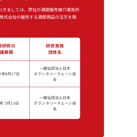
つきましては、弊社の酒類販売媒介業免許
株式会社の販売する酒類商品の注文を取
回研修の
研修実施
講期限
団体名
一般社団法人日本
0年6月17日
ボランタリーチェーン協
会
一般社団法人日本
年 5月15日
ボランタリーチェーン協
会