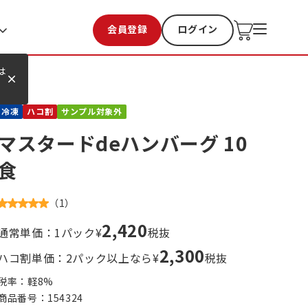
会員登録
ログイン
お気に入り
過去購入
は
冷凍
ハコ割
サンプル対象外
マスタードdeハンバーグ 10
食
（
1
）
2,420
通常単価：1パック¥
税抜
2,300
ハコ割単価：2パック以上なら¥
税抜
税率：軽
8
%
商品番号：
154324