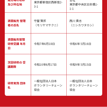
東京都新宿区西新宿2-
及び所在地
東京都中央区日本橋1-
3-1
1-1
酒類販売
管理
守屋 賢邦
西川 貴志
者の氏名
（モリヤマサクニ）
（ニシカワタカシ）
酒類販売管理
研修受講 年月
令和7年6月18日
令和6年 5月16日
日
次回研修の
受
令和10年6月17日
令和9年 5月15日
講期限
一般社団法人日本
一般社団法人日本
研修実施
団体
ボランタリーチェーン
ボランタリーチェーン
名
協会
協会