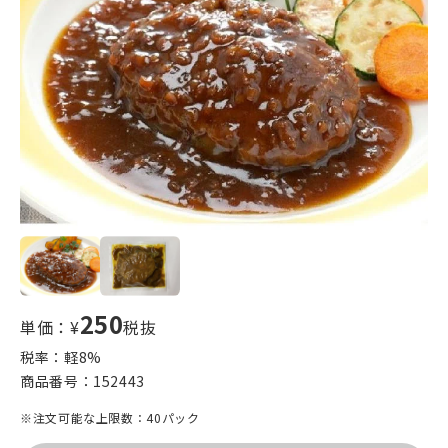
250
単価：¥
税抜
税率：軽
8
%
商品番号：
152443
※注文可能な上限数：40パック