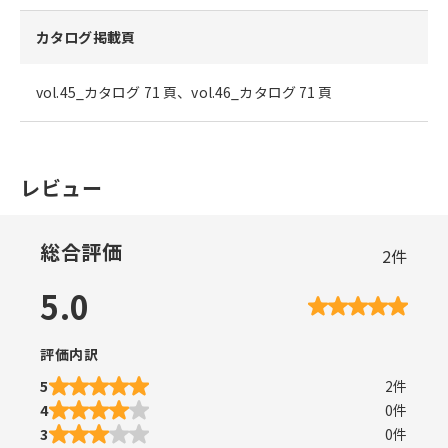
カタログ掲載頁
vol.45_カタログ 71 頁、vol.46_カタログ 71 頁
レビュー
総合評価
2
件
5.0
評価内訳
5
2
件
4
0
件
3
0
件