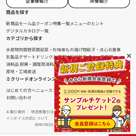
企業情報
IR情報
商品を探す
新商品
セール品
クーポン
特集一覧
メニューのヒント
デジタルカタログ一覧
カテゴリから探す
水産物
肉類
野菜類
前菜・珍味
串もの
揚げ物
餃子・点心
お食事
乳製品
デザート
ドリンク
お酒
調味料
消耗品 卓上・客席用
消耗品 厨房・調理用
消耗品 クレンリネス
生鮮品（配送便限定）
産地・工場直送
ミクリードオンラインストアについて
はじめての方へ
ニュース
コラム
ご利用ガイド
会社概要
お問い合わせ
お取引規約
特定商取引法に基づく表記
個人情報保護方針
インボイス対応について
サイトマップ
©MICREED CO.,LTD. All Rights Reserved.