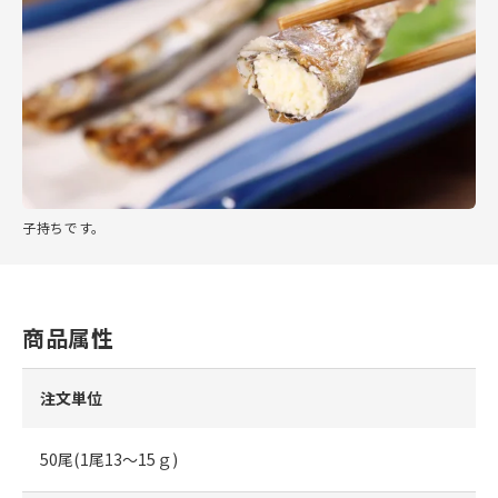
子持ちです。
商品属性
注文単位
50尾(1尾13～15ｇ)