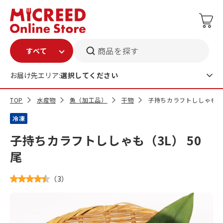
商品を探す
お届け先エリア:
選択してください
TOP
水産物
魚（加工品）
干物
子持ちカラフトししゃも（3
冷凍
子持ちカラフトししゃも（3L） 50
尾
（
3
）