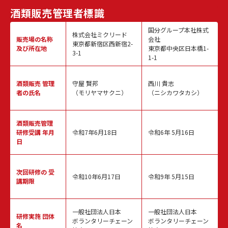
酒類販売
管理者標識
国分グループ本社株式
株式会社ミクリード
販売場の名称
会社
東京都新宿区西新宿2-
及び所在地
東京都中央区日本橋1-
3-1
1-1
酒類販売
管理
守屋 賢邦
西川 貴志
者の氏名
（モリヤマサクニ）
（ニシカワタカシ）
酒類販売管理
研修受講 年月
令和7年6月18日
令和6年 5月16日
日
次回研修の
受
令和10年6月17日
令和9年 5月15日
講期限
一般社団法人日本
一般社団法人日本
研修実施
団体
ボランタリーチェーン
ボランタリーチェーン
名