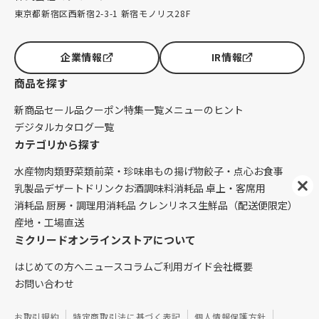
東京都新宿区西新宿2-3-1 新宿モノリス28F
企業情報
IR情報
商品を探す
新商品
セール品
クーポン
特集一覧
メニューのヒント
デジタルカタログ一覧
カテゴリから探す
水産物
肉類
野菜類
前菜・珍味
串もの
揚げ物
餃子・点心
お食事
乳製品
デザート
ドリンク
お酒
調味料
消耗品 卓上・客席用
消耗品 厨房・調理用
消耗品 クレンリネス
生鮮品（配送便限定）
産地・工場直送
ミクリードオンラインストアについて
はじめての方へ
ニュース
コラム
ご利用ガイド
会社概要
お問い合わせ
お取引規約
特定商取引法に基づく表記
個人情報保護方針