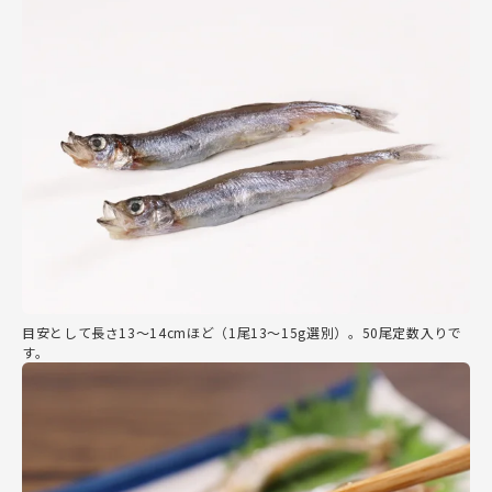
目安として長さ13～14cmほど（1尾13～15g選別）。50尾定数入りで
す。