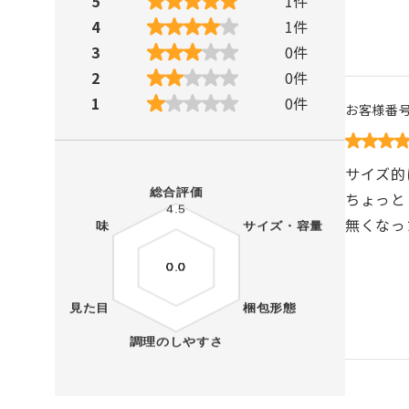
5
1
件
4
1
件
3
0
件
2
0
件
1
0
件
お客様番
サイズ的
ちょっと
無くなっ