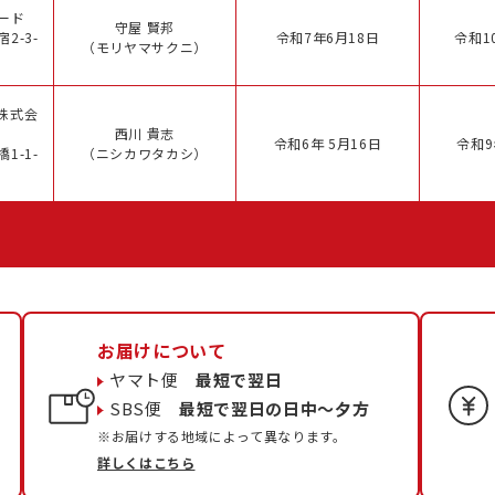
ード
守屋 賢邦
2-3-
令和7年6月18日
令和1
（モリヤマサクニ）
株式会
西川 貴志
令和6年 5月16日
令和9
1-1-
（ニシカワタカシ）
お届けについて
ヤマト便
最短で翌日
SBS便
最短で翌日の日中〜夕方
※お届けする地域によって異なります。
詳しくはこちら