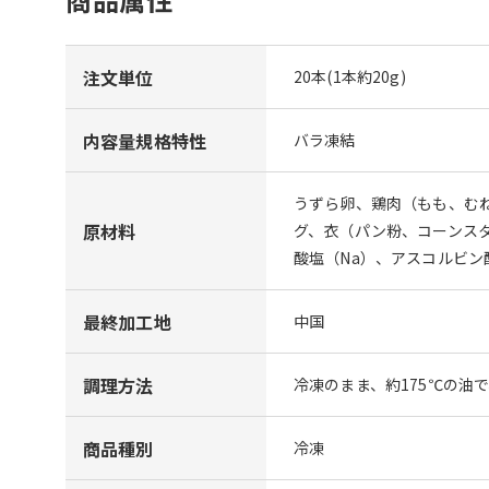
注文単位
20本(1本約20g)
内容量規格特性
バラ凍結
うずら卵、鶏肉（もも、む
原材料
グ、衣（パン粉、コーンス
酸塩（Na）、アスコルビン
最終加工地
中国
調理方法
冷凍のまま、約175℃の油
商品種別
冷凍