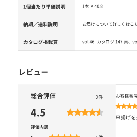
1個当たり単価説明
1本 ￥40.8
納期／送料説明
お届けについて詳しくはこち
カタログ掲載頁
vol.46_カタログ 147 頁、v
レビュー
総合評価
お客様番
2
件
4.5
串揚げを
評価内訳