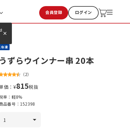
会員登録
ログイン
お気に入り
過去購入
は
冷凍
うずらウインナー串 20本
（
2
）
815
単価：¥
税抜
税率：軽
8
%
商品番号：
152398