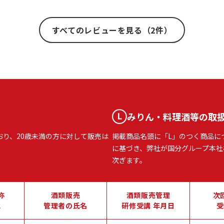
すべてのレビューを見る（2件）
みりん・料理酒等の取
おり、20歳未満の方に対して販売は
掲載商品名頭に「L」のつく商品に
に基づき、弊社が国分グループ本社
次ぎます。
称
酒類販売
酒類販売管理
次
地
管理者の氏名
研修受講 年月日
受