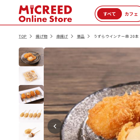
カテゴリから探す
新商品
セール品
クーポン
特集一覧
TOP
揚げ物
串揚げ
単品
うずらウインナー串 20本