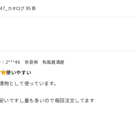
l.47_カタログ 95 頁
号：
2***46
奈良県
和風居酒屋
使いやすい
漬物として使っています。
安いですし量も多いので毎回注文してます