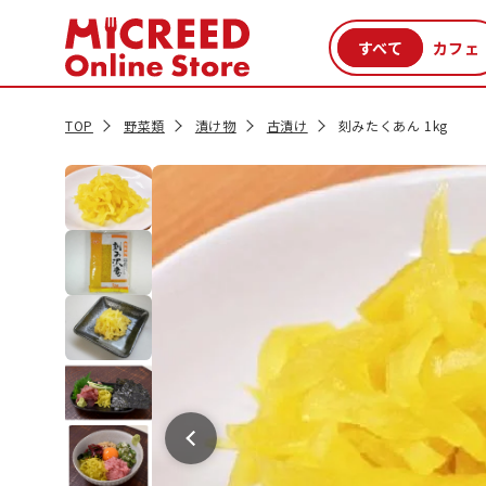
カテゴリから探す
新商品
セール品
クーポン
特集一覧
TOP
野菜類
漬け物
古漬け
刻みたくあん 1kg