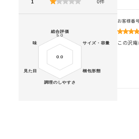
1
0
件
お客様番
この沢庵