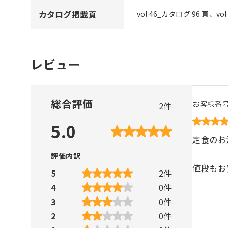
カタログ掲載頁
vol.46_カタログ 96 頁、vo
レビュー
総合評価
お客様番
2
件
5.0
定食のお
評価内訳
値段もお
5
2
件
4
0
件
3
0
件
2
0
件