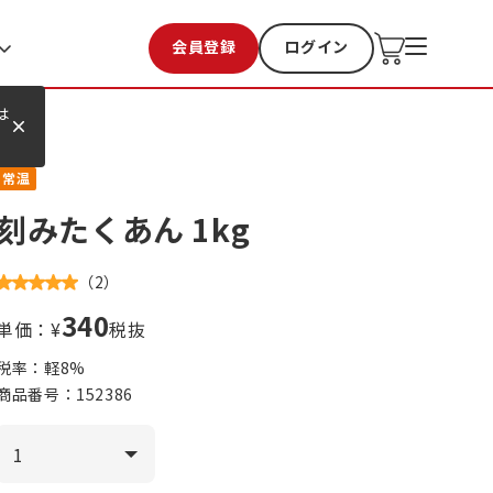
会員登録
ログイン
お気に入り
過去購入
は
常温
刻みたくあん 1kg
（
2
）
340
単価：¥
税抜
税率：軽
8
%
商品番号：
152386