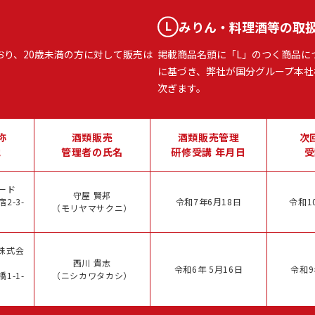
みりん・料理酒等の取
おり、20歳未満の方に対して販売は
掲載商品名頭に「L」のつく商品に
に基づき、弊社が国分グループ本社
次ぎます。
称
酒類販売
酒類販売管理
次
地
管理者の氏名
研修受講 年月日
受
ード
守屋 賢邦
2-3-
令和7年6月18日
令和1
（モリヤマサクニ）
株式会
西川 貴志
令和6年 5月16日
令和9
1-1-
（ニシカワタカシ）