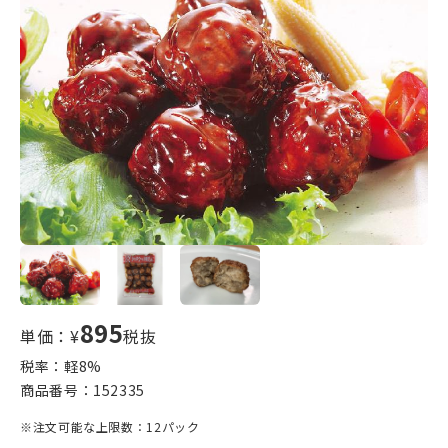
895
単価：¥
税抜
税率：軽
8
%
商品番号：
152335
※注文可能な上限数：12パック