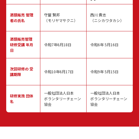
酒類販売
管理
守屋 賢邦
西川 貴志
者の氏名
（モリヤマサクニ）
（ニシカワタカシ）
酒類販売管理
研修受講 年月
令和7年6月18日
令和6年 5月16日
日
次回研修の
受
令和10年6月17日
令和9年 5月15日
講期限
一般社団法人日本
一般社団法人日本
研修実施
団体
ボランタリーチェーン
ボランタリーチェーン
名
協会
協会