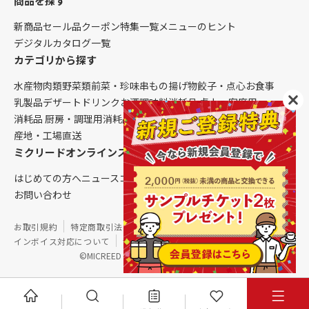
商品を探す
新商品
セール品
クーポン
特集一覧
メニューのヒント
デジタルカタログ一覧
カテゴリから探す
水産物
肉類
野菜類
前菜・珍味
串もの
揚げ物
餃子・点心
お食事
乳製品
デザート
ドリンク
お酒
調味料
消耗品 卓上・客席用
消耗品 厨房・調理用
消耗品 クレンリネス
生鮮品（配送便限定）
産地・工場直送
ミクリードオンラインストアについて
はじめての方へ
ニュース
コラム
ご利用ガイド
会社概要
お問い合わせ
お取引規約
特定商取引法に基づく表記
個人情報保護方針
インボイス対応について
サイトマップ
©MICREED CO.,LTD. All Rights Reserved.