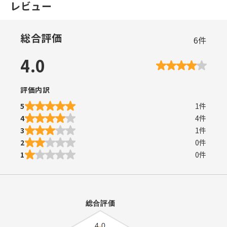
レビュー
総合評価
6
件
4.0
評価内訳
5
1
件
4
4
件
3
1
件
2
0
件
1
0
件