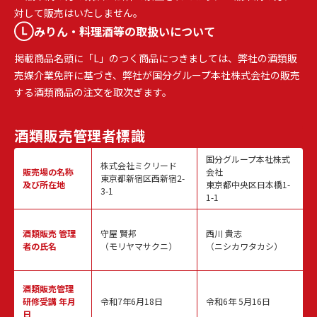
対して販売はいたしません。
みりん・料理酒等の取扱いについて
掲載商品名頭に「L」のつく商品につきましては、弊社の酒類販
売媒介業免許に基づき、弊社が国分グループ本社株式会社の販売
する酒類商品の注文を取次ぎます。
酒類販売
管理者標識
国分グループ本社株式
株式会社ミクリード
販売場の名称
会社
東京都新宿区西新宿2-
及び所在地
東京都中央区日本橋1-
3-1
1-1
酒類販売
管理
守屋 賢邦
西川 貴志
者の氏名
（モリヤマサクニ）
（ニシカワタカシ）
酒類販売管理
研修受講 年月
令和7年6月18日
令和6年 5月16日
日