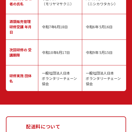
者の氏名
（モリヤマサクニ）
（ニシカワタカシ）
酒類販売管理
研修受講 年月
令和7年6月18日
令和6年 5月16日
日
次回研修の
受
令和10年6月17日
令和9年 5月15日
講期限
一般社団法人日本
一般社団法人日本
研修実施
団体
ボランタリーチェーン
ボランタリーチェーン
名
協会
協会
配送料について