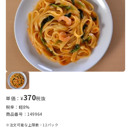
370
単価：¥
税抜
税率：軽
8
%
商品番号：
149964
※注文可能な上限数：12パック