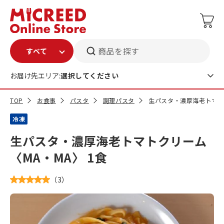
商品を探す
お届け先エリア:
選択してください
TOP
お食事
パスタ
調理パスタ
生パスタ・濃厚海老トマトク
冷凍
生パスタ・濃厚海老トマトクリーム
〈MA・MA〉 1食
（
3
）