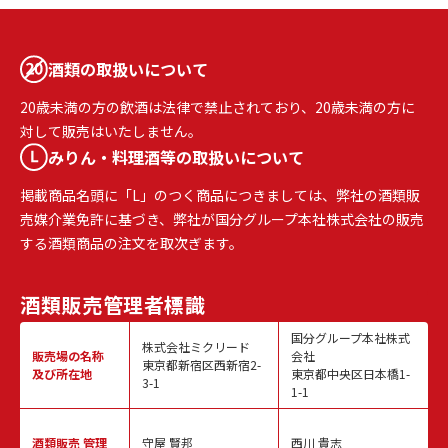
酒類の取扱いについて
20歳未満の方の飲酒は法律で禁止されており、20歳未満の方に
対して販売はいたしません。
みりん・料理酒等の取扱いについて
掲載商品名頭に「L」のつく商品につきましては、弊社の酒類販
売媒介業免許に基づき、弊社が国分グループ本社株式会社の販売
する酒類商品の注文を取次ぎます。
酒類販売
管理者標識
国分グループ本社株式
株式会社ミクリード
販売場の名称
会社
東京都新宿区西新宿2-
及び所在地
東京都中央区日本橋1-
3-1
1-1
酒類販売
管理
守屋 賢邦
西川 貴志