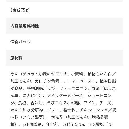
1食(275g)
内容量規格特性
個食パック
原材料
めん（デュラム小麦のセモリナ、小麦粉、植物性たん白／
加工でん粉、カロチン色素）、トマトペースト、植物性脂
肪食品、植物油脂、えび、ソテーオニオン、野菜（ほうれ
ん草、にんにく）、アメリケーヌソース、ショートニン
グ、食塩、香味油、えびエキス、砂糖、ワイン、チーズ、
たん白加水分解物、バター、香辛料、チキンコンソメ／調
味料（アミノ酸等）、増粘剤（加工でん粉、増粘多糖
類）、ｐH調整剤、乳化剤、カゼインNa、リン酸塩（N