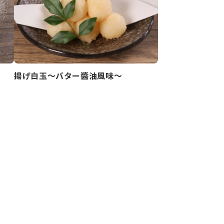
揚げ白玉～バター醬油風味～