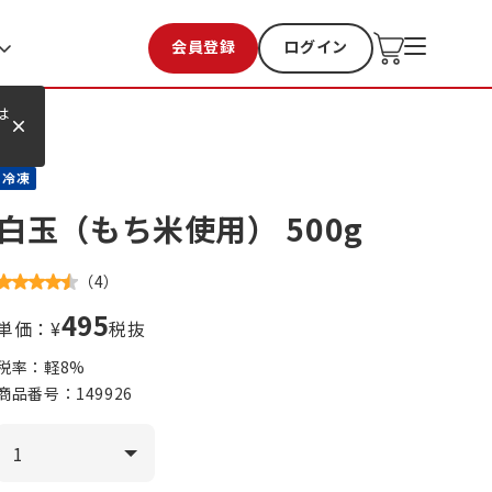
会員登録
ログイン
お気に入り
過去購入
は
冷凍
白玉（もち米使用） 500g
（
4
）
495
単価：¥
税抜
税率：軽
8
%
商品番号：
149926