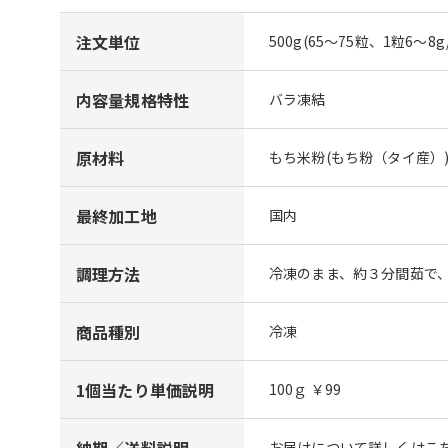
注文単位
500g(65～75粒、1粒6～8g/
内容量規格特性
バラ凍結
原材料
もち米粉(もち粉（タイ産）
最終加工地
国内
調理方法
冷凍のまま、約３分間茹で
商品種別
冷凍
1個当たり単価説明
100ｇ ￥99
納期／送料説明
お届けについて詳しくはこち