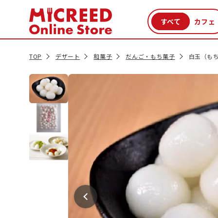
カテゴリから探す
新商品
セール品
クーポン
特集一覧
TOP
デザート
和菓子
だんご・もち菓子
白玉（もち