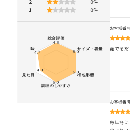
2
0
件
1
0
件
お客様番
茹でるだ
お客様番
毎年冬に