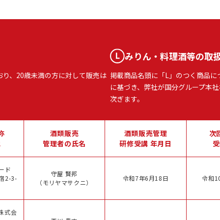
みりん・料理酒等の取
おり、20歳未満の方に対して販売は
掲載商品名頭に「L」のつく商品に
に基づき、弊社が国分グループ本社
次ぎます。
称
酒類販売
酒類販売管理
次
地
管理者の氏名
研修受講 年月日
受
ード
守屋 賢邦
2-3-
令和7年6月18日
令和1
（モリヤマサクニ）
株式会