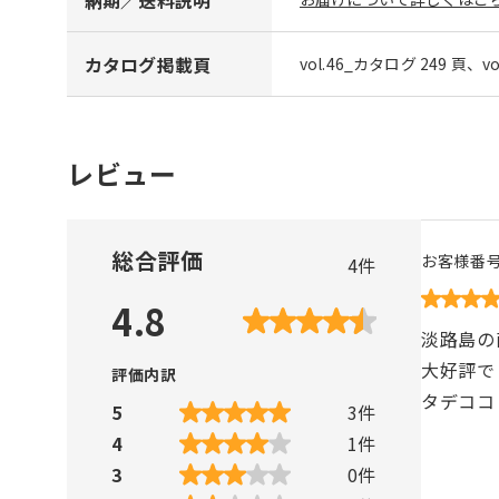
カタログ掲載頁
vol.46_カタログ 249 頁、v
レビュー
総合評価
お客様番
4
件
4.8
淡路島の
大好評で
評価内訳
タデココ
5
3
件
4
1
件
3
0
件