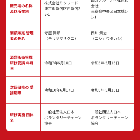
株式会社ミクリード
販売場の名称
会社
東京都新宿区西新宿2-
及び所在地
東京都中央区日本橋1-
3-1
1-1
酒類販売
管理
守屋 賢邦
西川 貴志
者の氏名
（モリヤマサクニ）
（ニシカワタカシ）
酒類販売管理
研修受講 年月
令和7年6月18日
令和6年 5月16日
日
次回研修の
受
令和10年6月17日
令和9年 5月15日
講期限
一般社団法人日本
一般社団法人日本
研修実施
団体
ボランタリーチェーン
ボランタリーチェーン
名
協会
協会