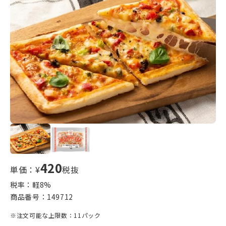
420
単価：¥
税抜
税率：軽
8
%
商品番号：
149712
※注文可能な上限数：11パック