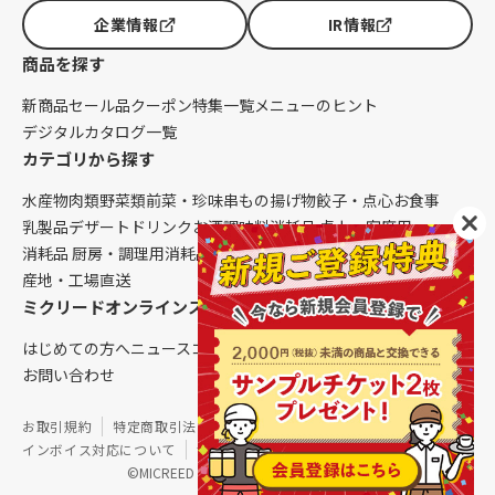
企業情報
IR情報
商品を探す
新商品
セール品
クーポン
特集一覧
メニューのヒント
デジタルカタログ一覧
カテゴリから探す
水産物
肉類
野菜類
前菜・珍味
串もの
揚げ物
餃子・点心
お食事
乳製品
デザート
ドリンク
お酒
調味料
消耗品 卓上・客席用
消耗品 厨房・調理用
消耗品 クレンリネス
生鮮品（配送便限定）
産地・工場直送
ミクリードオンラインストアについて
はじめての方へ
ニュース
コラム
ご利用ガイド
会社概要
お問い合わせ
お取引規約
特定商取引法に基づく表記
個人情報保護方針
インボイス対応について
サイトマップ
©MICREED CO.,LTD. All Rights Reserved.