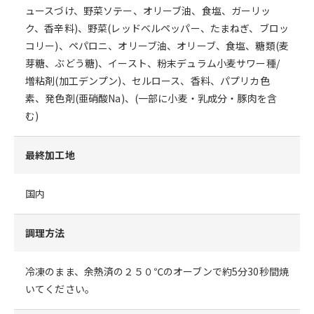
ュースづけ、野菜ソテー、オリーブ油、食塩、ガーリッ
ク、香辛料)、野菜(レッドベルペッパー、たまねぎ、ブロッ
コリー)、ペパロニ、オリーブ油、オリーブ、食塩、糖類(麦
芽糖、ぶどう糖)、イースト、粉末デュラム小麦サワー種/
増粘剤(加工デンプン)、セルロース、香料、パプリカ色
素、発色剤(亜硝酸Na)、(一部に小麦・乳成分・豚肉を含
む)
最終加工地
国内
調理方法
冷凍のまま、余熱済の２５０℃のオーブンで約5分30秒間焼
いてください。