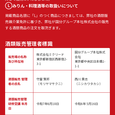
みりん・料理酒等の取扱いについて
掲載商品名頭に「L」のつく商品につきましては、弊社の酒類販
売媒介業免許に基づき、弊社が国分グループ本社株式会社の販売
する酒類商品の注文を取次ぎます。
酒類販売
管理者標識
国分グループ本社株式
株式会社ミクリード
販売場の名称
会社
東京都新宿区西新宿2-
及び所在地
東京都中央区日本橋1-
3-1
1-1
酒類販売
管理
守屋 賢邦
西川 貴志
者の氏名
（モリヤマサクニ）
（ニシカワタカシ）
酒類販売管理
研修受講 年月
令和7年6月18日
令和6年 5月16日
日