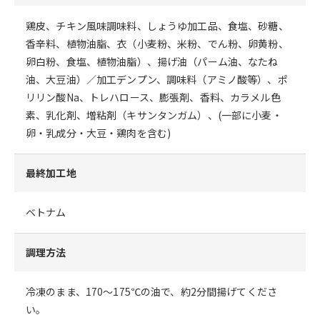
鶏皮、チキン風味調味料、しょうゆ加工品、食塩、砂糖、
香辛料、植物油脂、衣（小麦粉、米粉、でん粉、卵黄粉、
卵白粉、食塩、植物油脂）、揚げ油（パーム油、なたね
油、大豆油）／加工デンプン、調味料（アミノ酸等）、ポ
リリン酸Na、トレハロース、膨張剤、香料、カラメル色
素、乳化剤、増粘剤（キサンタンガム）、(一部に小麦・
卵・乳成分・大豆・鶏肉を含む)
最終加工地
ベトナム
調理方法
冷凍のまま、170～175℃の油で、約2分間揚げてくださ
い。