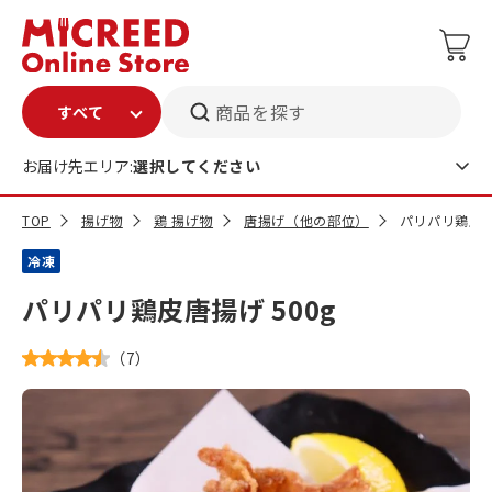
商品を探す
お届け先エリア:
選択してください
TOP
揚げ物
鶏 揚げ物
唐揚げ（他の部位）
パリパリ鶏皮唐
冷凍
パリパリ鶏皮唐揚げ 500g
（
7
）