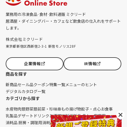
業務用の冷凍食品·食材·飲料通販 ミクリード
居酒屋・ダイニングバー・カフェなど飲食店の仕入れをサポート
します。
株式会社ミクリード
東京都新宿区西新宿2-3-1 新宿モノリス28F
企業情報
IR情報
商品を探す
新商品
セール品
クーポン
特集一覧
メニューのヒント
デジタルカタログ一覧
カテゴリから探す
水産物
肉類
野菜類
前菜・珍味
串もの
揚げ物
餃子・点心
お食事
乳製品
デザート
ドリンク
お酒
調味料
消耗品 卓上・客席用
消耗品 厨房・調理用
消耗品 クレンリネス
生鮮品（配送便限定）