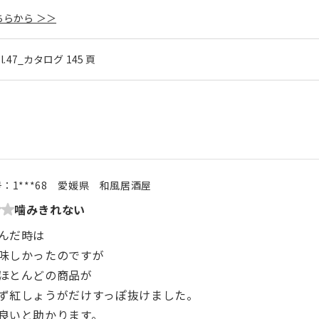
らから ＞＞
ol.47_カタログ 145 頁
号：
1***68
愛媛県
和風居酒屋
噛みきれない
んだ時は
味しかったのですが
ほとんどの商品が
ず紅しょうがだけすっぽ抜けました。
良いと助かります。