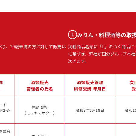
みりん・料理酒等の取
おり、20歳未満の方に対して販売は
掲載商品名頭に「L」のつく商品に
に基づき、弊社が国分グループ本社
次ぎます。
称
酒類販売
酒類販売管理
次
地
管理者の氏名
研修受講 年月日
受
ード
守屋 賢邦
2-3-
令和7年6月18日
令和1
（モリヤマサクニ）
株式会