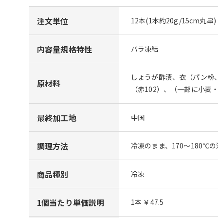
注文単位
12本(1本約20g/15cm丸串)
内容量規格特性
バラ凍結
しょうが酢漬、衣（パン粉
原材料
（赤102）、（一部に小麦
最終加工地
中国
調理方法
冷凍のまま、170～180℃
商品種別
冷凍
1個当たり単価説明
1本 ￥47.5