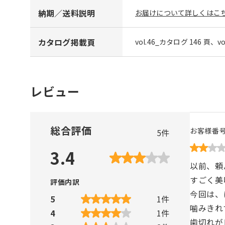
納期／送料説明
お届けについて詳しくはこち
カタログ掲載頁
vol.46_カタログ 146 頁、v
レビュー
総合評価
お客様番
5
件
3.4
以前、頼
すごく美
評価内訳
今回は、
5
1
件
噛みきれ
4
1
件
歯切れが