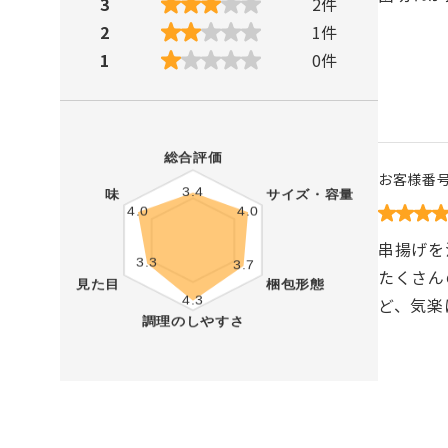
3
2
件
2
1
件
1
0
件
お客様番
串揚げを
たくさん
ど、気楽