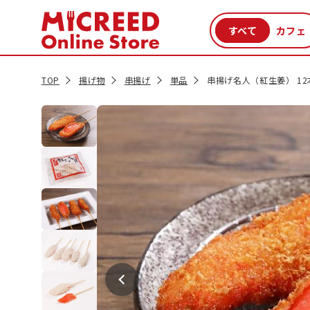
カテゴリから探す
新商品
セール品
クーポン
特集一覧
TOP
揚げ物
串揚げ
単品
串揚げ名人（紅生姜） 12