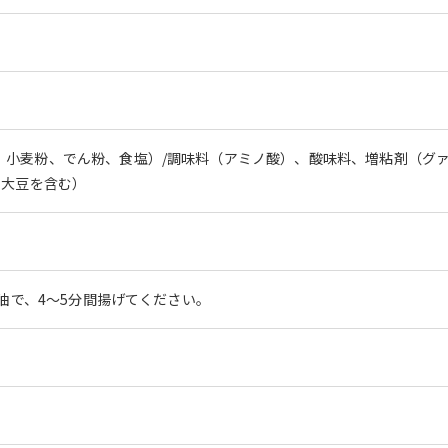
、小麦粉、でん粉、食塩）/調味料（アミノ酸）、酸味料、増粘剤（グ
・大豆を含む）
の油で、4～5分間揚げてください。