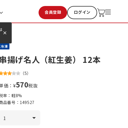
会員登録
ログイン
お気に入り
過去購入
は
冷凍
串揚げ名人（紅生姜） 12本
（
5
）
570
単価：¥
税抜
税率：軽
8
%
商品番号：
149527