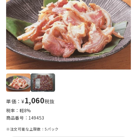
1,060
単価：¥
税抜
税率：軽
8
%
商品番号：
149453
※注文可能な上限数：5パック