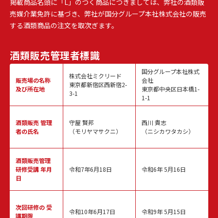
掲載商品名頭に「L」のつく商品につきましては、弊社の酒類販
売媒介業免許に基づき、弊社が国分グループ本社株式会社の販売
する酒類商品の注文を取次ぎます。
酒類販売
管理者標識
国分グループ本社株式
株式会社ミクリード
販売場の名称
会社
東京都新宿区西新宿2-
及び所在地
東京都中央区日本橋1-
3-1
1-1
酒類販売
管理
守屋 賢邦
西川 貴志
者の氏名
（モリヤマサクニ）
（ニシカワタカシ）
酒類販売管理
研修受講 年月
令和7年6月18日
令和6年 5月16日
日
次回研修の
受
令和10年6月17日
令和9年 5月15日
講期限