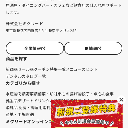
居酒屋・ダイニングバー・カフェなど飲食店の仕入れをサポート
します。
株式会社ミクリード
東京都新宿区西新宿2-3-1 新宿モノリス28F
企業情報
IR情報
商品を探す
新商品
セール品
クーポン
特集一覧
メニューのヒント
デジタルカタログ一覧
カテゴリから探す
水産物
肉類
野菜類
前菜・珍味
串もの
揚げ物
餃子・点心
お食事
乳製品
デザート
ドリンク
お酒
調味料
消耗品 卓上・客席用
消耗品 厨房・調理用
消耗品 クレンリネス
生鮮品（配送便限定）
産地・工場直送
ミクリードオンラインストアについて