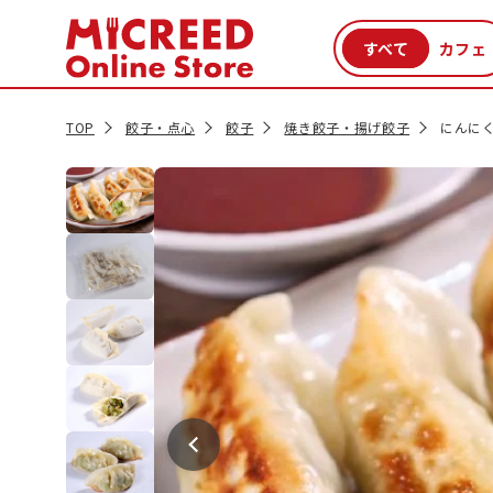
カテゴリから探す
新商品
セール品
クーポン
特集一覧
TOP
餃子・点心
餃子
焼き餃子・揚げ餃子
にんにく