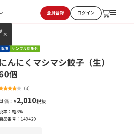
会員登録
ログイン
お気に入り
過去購入
は
冷凍
サンプル対象外
にんにくマシマシ餃子（生）
60個
（
3
）
2,010
単価：¥
税抜
税率：軽
8
%
商品番号：
149420