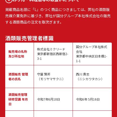
掲載商品名頭に「L」のつく商品につきましては、弊社の酒類販
売媒介業免許に基づき、弊社が国分グループ本社株式会社の販売
する酒類商品の注文を取次ぎます。
酒類販売
管理者標識
国分グループ本社株式
株式会社ミクリード
販売場の名称
会社
東京都新宿区西新宿2-
及び所在地
東京都中央区日本橋1-
3-1
1-1
酒類販売
管理
守屋 賢邦
西川 貴志
者の氏名
（モリヤマサクニ）
（ニシカワタカシ）
酒類販売管理
研修受講 年月
令和7年6月18日
令和6年 5月16日
日