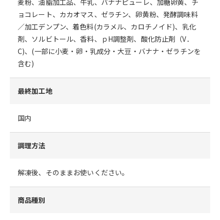
麦粉、油脂加工品、牛乳、バナナピューレ、加糖卵黄、チ
ョコレート、カカオマス、ゼラチン、卵黄粉、発酵調味料
／加工デンプン、着色料(カラメル、カロチノイド)、乳化
剤、ソルビトール、香料、ｐH調整剤、酸化防止剤（V．
C)、(一部に小麦・卵・乳成分・大豆・バナナ・ゼラチンを
含む)
最終加工地
国内
調理方法
解凍後、そのままお使いください。
商品種別