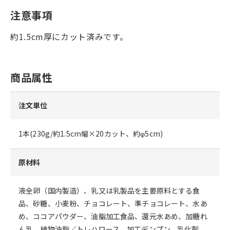
注意事項
約1.5cm厚にカット済みです。
商品属性
注文単位
1本(230g/約1.5cm幅×20カット、約φ5cm)
原材料
液全卵（国内製造）、乳又は乳製品を主要原料とする食
品、砂糖、小麦粉、チョコレート、準チョコレート、水あ
め、ココアパウダー、油脂加工食品、還元水あめ、加糖れ
ん乳、植物油脂／トレハロース、加工デンプン、乳化剤