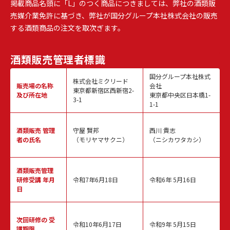
掲載商品名頭に「L」のつく商品につきましては、弊社の酒類販
売媒介業免許に基づき、弊社が国分グループ本社株式会社の販売
する酒類商品の注文を取次ぎます。
酒類販売
管理者標識
国分グループ本社株式
株式会社ミクリード
販売場の名称
会社
東京都新宿区西新宿2-
及び所在地
東京都中央区日本橋1-
3-1
1-1
酒類販売
管理
守屋 賢邦
西川 貴志
者の氏名
（モリヤマサクニ）
（ニシカワタカシ）
酒類販売管理
研修受講 年月
令和7年6月18日
令和6年 5月16日
日
次回研修の
受
令和10年6月17日
令和9年 5月15日
講期限