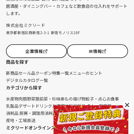
居酒屋・ダイニングバー・カフェなど飲食店の仕入れをサポート
します。
株式会社ミクリード
東京都新宿区西新宿2-3-1 新宿モノリス28F
企業情報
IR情報
商品を探す
新商品
セール品
クーポン
特集一覧
メニューのヒント
デジタルカタログ一覧
カテゴリから探す
水産物
肉類
野菜類
前菜・珍味
串もの
揚げ物
餃子・点心
お食事
乳製品
デザート
ドリンク
お酒
調味料
消耗品 卓上・客席用
消耗品 厨房・調理用
消耗品 クレンリネス
生鮮品（配送便限定）
産地・工場直送
ミクリードオンラインストアについて