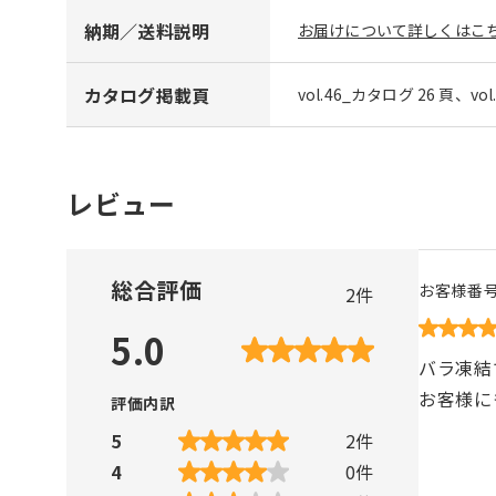
納期／送料説明
お届けについて詳しくはこち
カタログ掲載頁
vol.46_カタログ 26 頁、vo
レビュー
総合評価
お客様番
2
件
5.0
バラ凍結
お客様に
評価内訳
5
2
件
4
0
件