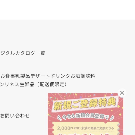
デジタルカタログ一覧
心
お食事
乳製品
デザート
ドリンク
お酒
調味料
レンリネス
生鮮品（配送便限定）
お問い合わせ