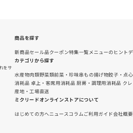
商品を探す
新商品
セール品
クーポン
特集一覧
メニューのヒント
カテゴリから探す
れをサ
水産物
肉類
野菜類
前菜・珍味
串もの
揚げ物
餃子・点
消耗品 卓上・客席用
消耗品 厨房・調理用
消耗品 ク
産地・工場直送
ミクリードオンラインストアについて
はじめての方へ
ニュース
コラム
ご利用ガイド
会社概要