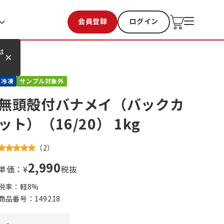
会員登録
ログイン
お気に入り
過去購入
は
冷凍
サンプル対象外
無頭殻付バナメイ（バックカ
ット）（16/20） 1kg
（
2
）
2,990
単価：¥
税抜
税率：軽
8
%
商品番号：
149218