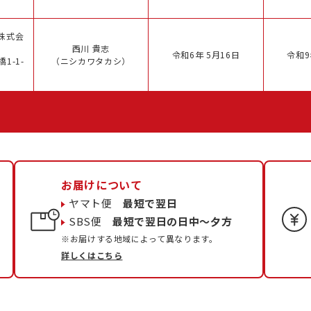
株式会
西川 貴志
令和6年 5月16日
令和9
1-1-
（ニシカワタカシ）
お届けについて
ヤマト便
最短で翌日
SBS便
最短で翌日の日中〜夕方
※お届けする地域によって異なります。
詳しくはこちら