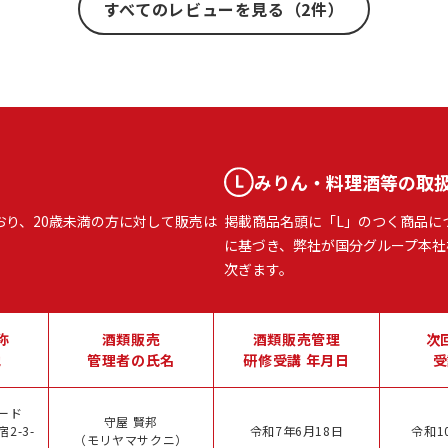
すべてのレビューを見る（2件）
みりん・料理酒等の取
おり、20歳未満の方に対して販売は
掲載商品名頭に「L」のつく商品に
に基づき、弊社が国分グループ本社
次ぎます。
称
酒類販売
酒類販売管理
次
地
管理者の氏名
研修受講 年月日
受
ード
守屋 賢邦
2-3-
令和7年6月18日
令和1
（モリヤマサクニ）