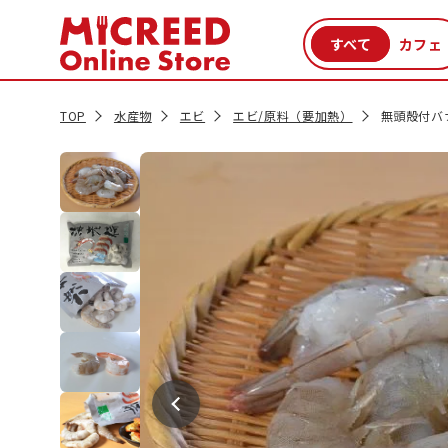
カテゴリから探す
新商品
セール品
クーポン
特集一覧
TOP
水産物
エビ
エビ/原料（要加熱）
無頭殻付バナ