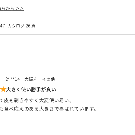
らから ＞＞
l.47_カタログ 26 頁
号：
2***14
大阪府
その他
大きく使い勝手が良い
で皮も剥きやすく大変使い易い。
も食べ応えのある大きさで喜ばれています。