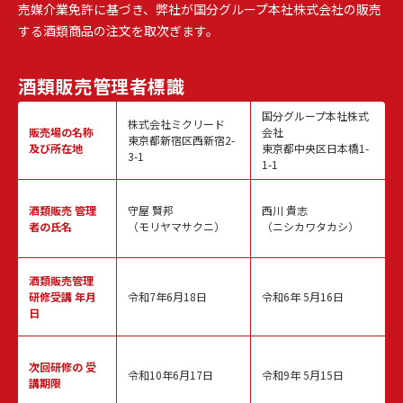
売媒介業免許に基づき、弊社が国分グループ本社株式会社の販売
する酒類商品の注文を取次ぎます。
酒類販売
管理者標識
国分グループ本社株式
株式会社ミクリード
販売場の名称
会社
東京都新宿区西新宿2-
及び所在地
東京都中央区日本橋1-
3-1
1-1
酒類販売
管理
守屋 賢邦
西川 貴志
者の氏名
（モリヤマサクニ）
（ニシカワタカシ）
酒類販売管理
研修受講 年月
令和7年6月18日
令和6年 5月16日
日
次回研修の
受
令和10年6月17日
令和9年 5月15日
講期限