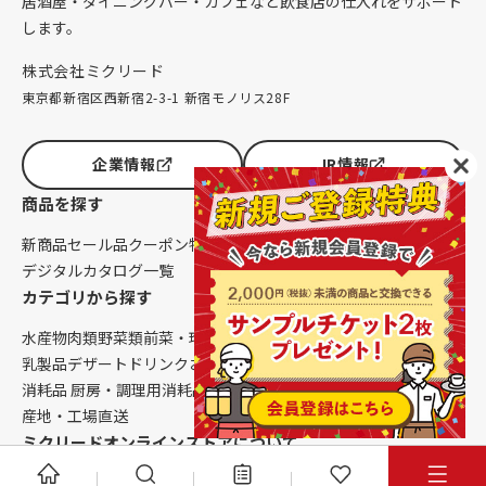
居酒屋・ダイニングバー・カフェなど飲食店の仕入れをサポート
します。
株式会社ミクリード
東京都新宿区西新宿2-3-1 新宿モノリス28F
企業情報
IR情報
商品を探す
新商品
セール品
クーポン
特集一覧
メニューのヒント
デジタルカタログ一覧
カテゴリから探す
水産物
肉類
野菜類
前菜・珍味
串もの
揚げ物
餃子・点心
お食事
乳製品
デザート
ドリンク
お酒
調味料
消耗品 卓上・客席用
消耗品 厨房・調理用
消耗品 クレンリネス
生鮮品（配送便限定）
産地・工場直送
ミクリードオンラインストアについて
はじめての方へ
ニュース
コラム
ご利用ガイド
会社概要