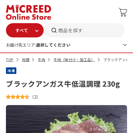
商品を探す
お届け先エリア:
選択してください
TOP
肉類
牛肉
牛肉（味付け・加工品）
ブラックアンガス牛
冷凍
ブラックアンガス牛低温調理 230g
（
2
）