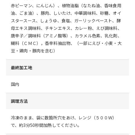
赤ピーマン、にんじん）、植物油脂（なたね油、香味食用
油、ごま油）、豚肉、しいたけ、中華調味料、砂糖、オイ
スタースース、しょうゆ、食塩、ガーリックペースト、酵
母エキス調味料、チキンエキス、カレー粉、えび調味料、
唐辛子／調味料（アミノ酸等）、カラメル色素、乳化剤、
糊料（ＣＭＣ），香辛料抽出物、（一部にえび・小麦・大
豆・鶏肉・豚肉を含む）
最終加工地
国内
調理方法
冷凍のまま、袋に数箇所穴をあけ、レンジ（５００Ｗ）
で、約3分50秒間加熱してください。