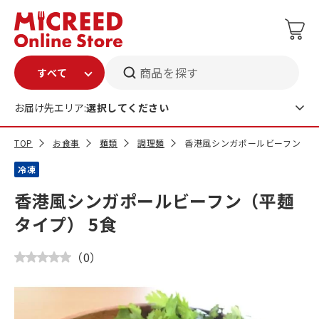
商品を探す
お届け先エリア:
選択してください
TOP
お食事
麺類
調理麺
香港風シンガポールビーフン（平
冷凍
香港風シンガポールビーフン（平麺
タイプ） 5食
（
0
）