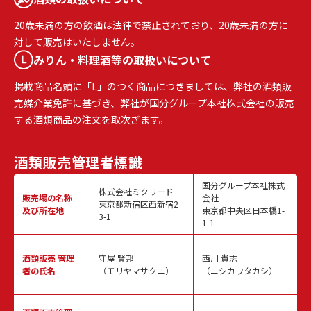
20歳未満の方の飲酒は法律で禁止されており、20歳未満の方に
対して販売はいたしません。
みりん・料理酒等の取扱いについて
掲載商品名頭に「L」のつく商品につきましては、弊社の酒類販
売媒介業免許に基づき、弊社が国分グループ本社株式会社の販売
する酒類商品の注文を取次ぎます。
酒類販売
管理者標識
国分グループ本社株式
株式会社ミクリード
販売場の名称
会社
東京都新宿区西新宿2-
及び所在地
東京都中央区日本橋1-
3-1
1-1
酒類販売
管理
守屋 賢邦
西川 貴志
者の氏名
（モリヤマサクニ）
（ニシカワタカシ）