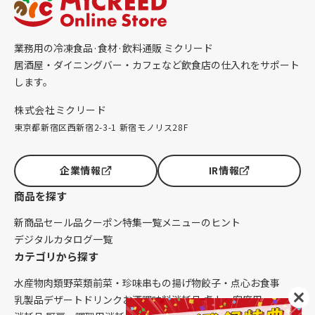
業務用の冷凍食品·食材·飲料通販 ミクリード
居酒屋・ダイニングバー・カフェなど飲食店の仕入れをサポート
します。
株式会社ミクリード
東京都新宿区西新宿2-3-1 新宿モノリス28F
企業情報
IR情報
商品を探す
新商品
セール品
クーポン
特集一覧
メニューのヒント
デジタルカタログ一覧
カテゴリから探す
水産物
肉類
野菜類
前菜・珍味
串もの
揚げ物
餃子・点心
お食事
乳製品
デザート
ドリンク
お酒
調味料
消耗品 卓上・客席用