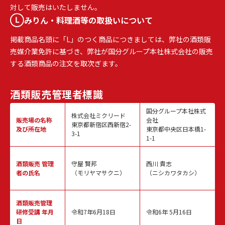
対して販売はいたしません。
みりん・料理酒等の取扱いについて
掲載商品名頭に「L」のつく商品につきましては、弊社の酒類販
売媒介業免許に基づき、弊社が国分グループ本社株式会社の販売
する酒類商品の注文を取次ぎます。
酒類販売
管理者標識
国分グループ本社株式
株式会社ミクリード
販売場の名称
会社
東京都新宿区西新宿2-
及び所在地
東京都中央区日本橋1-
3-1
1-1
酒類販売
管理
守屋 賢邦
西川 貴志
者の氏名
（モリヤマサクニ）
（ニシカワタカシ）
酒類販売管理
研修受講 年月
令和7年6月18日
令和6年 5月16日
日