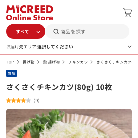
商品を探す
お届け先エリア:
選択してください
TOP
揚げ物
鶏 揚げ物
チキンカツ
さくさくチキンカツ(80g
冷凍
さくさくチキンカツ(80g) 10枚
（
9
）