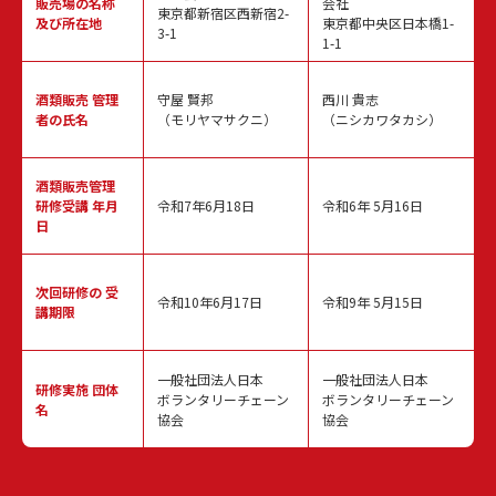
販売場の名称
会社
東京都新宿区西新宿2-
及び所在地
東京都中央区日本橋1-
3-1
1-1
酒類販売
管理
守屋 賢邦
西川 貴志
者の氏名
（モリヤマサクニ）
（ニシカワタカシ）
酒類販売管理
研修受講 年月
令和7年6月18日
令和6年 5月16日
日
次回研修の
受
令和10年6月17日
令和9年 5月15日
講期限
一般社団法人日本
一般社団法人日本
研修実施
団体
ボランタリーチェーン
ボランタリーチェーン
名
協会
協会