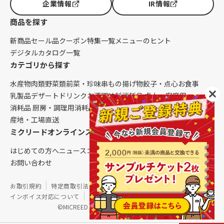
企業情報
IR情報
商品を探す
新商品
セール品
クーポン
特集一覧
メニューのヒント
デジタルカタログ一覧
カテゴリから探す
水産物
肉類
野菜類
前菜・珍味
串もの
揚げ物
餃子・点心
お食事
乳製品
デザート
ドリンク
お酒
調味料
消耗品 卓上・客席用
消耗品 厨房・調理用
消耗品 クレンリネス
生鮮品（配送便限定）
産地・工場直送
ミクリードオンラインストアについて
はじめての方へ
ニュース
コラム
ご利用ガイド
会社概要
お問い合わせ
お取引規約
特定商取引法に基づく表記
個人情報保護方針
インボイス対応について
サイトマップ
©MICREED CO.,LTD. All Rights Reserved.