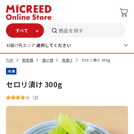
商品を探す
お届け先エリア:
選択してください
TOP
野菜類
漬け物
浅漬け
セロリ漬け 300g
冷凍
セロリ漬け 300g
（
2
）