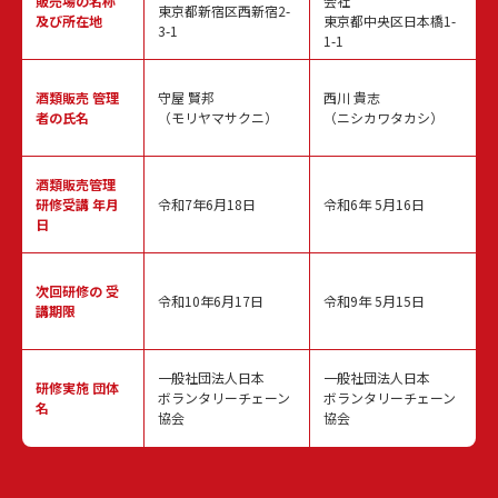
販売場の名称
会社
東京都新宿区西新宿2-
及び所在地
東京都中央区日本橋1-
3-1
1-1
酒類販売
管理
守屋 賢邦
西川 貴志
者の氏名
（モリヤマサクニ）
（ニシカワタカシ）
酒類販売管理
研修受講 年月
令和7年6月18日
令和6年 5月16日
日
次回研修の
受
令和10年6月17日
令和9年 5月15日
講期限
一般社団法人日本
一般社団法人日本
研修実施
団体
ボランタリーチェーン
ボランタリーチェーン
名
協会
協会