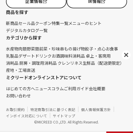
企業情報
IR情報
商品を探す
新商品
セール品
クーポン
特集一覧
メニューのヒント
デジタルカタログ一覧
カテゴリから探す
水産物
肉類
野菜類
前菜・珍味
串もの
揚げ物
餃子・点心
お食事
乳製品
デザート
ドリンク
お酒
調味料
消耗品 卓上・客席用
消耗品 厨房・調理用
消耗品 クレンリネス
生鮮品（配送便限定）
産地・工場直送
ミクリードオンラインストアについて
はじめての方へ
ニュース
コラム
ご利用ガイド
会社概要
お問い合わせ
お取引規約
特定商取引法に基づく表記
個人情報保護方針
インボイス対応について
サイトマップ
©MICREED CO.,LTD. All Rights Reserved.