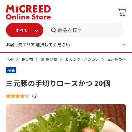
商品を探す
お届け先エリア:
選択してください
TOP
揚げ物
豚 揚げ物
とんかつ・ハムカツ
三元豚の手切り
冷凍
三元豚の手切りロースかつ 20個
（
3
）