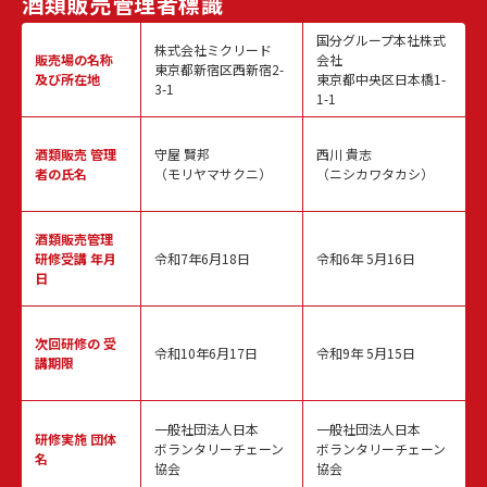
酒類販売
管理者標識
国分グループ本社株式
株式会社ミクリード
販売場の名称
会社
東京都新宿区西新宿2-
及び所在地
東京都中央区日本橋1-
3-1
1-1
酒類販売
管理
守屋 賢邦
西川 貴志
者の氏名
（モリヤマサクニ）
（ニシカワタカシ）
酒類販売管理
研修受講 年月
令和7年6月18日
令和6年 5月16日
日
次回研修の
受
令和10年6月17日
令和9年 5月15日
講期限
一般社団法人日本
一般社団法人日本
研修実施
団体
ボランタリーチェーン
ボランタリーチェーン
名
協会
協会