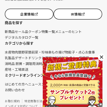
企業情報
IR情報
商品を探す
新商品
セール品
クーポン
特集一覧
メニューのヒント
デジタルカタログ一覧
カテゴリから探す
水産物
肉類
野菜類
前菜・珍味
串もの
揚げ物
餃子・点心
お食事
乳製品
デザート
ドリンク
お酒
調味料
消耗品 卓上・客席用
消耗品 厨房・調理用
消耗品 クレンリネス
生鮮品（配送便限定）
産地・工場直送
ミクリードオンラインストアについて
はじめての方へ
ニュース
コラム
ご利用ガイド
会社概要
お問い合わせ
お取引規約
特定商取引法に基づく表記
個人情報保護方針
インボイス対応について
サイトマップ