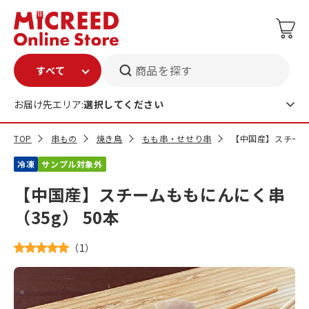
商品を探す
お届け先エリア:
選択してください
TOP
串もの
焼き鳥
もも串・せせり串
【中国産】スチームも
冷凍
サンプル対象外
【中国産】スチームももにんにく串
（35g） 50本
（
1
）