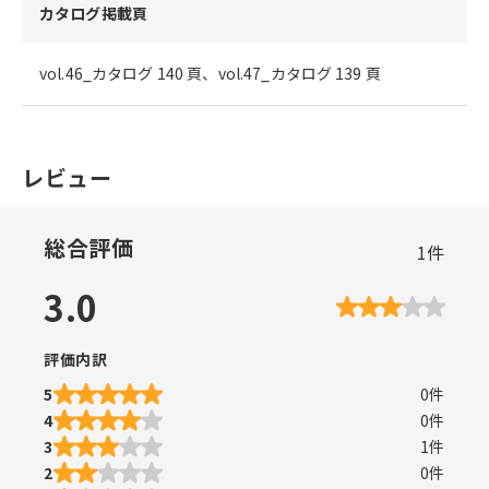
カタログ掲載頁
vol.46_カタログ 140 頁、vol.47_カタログ 139 頁
レビュー
総合評価
1
件
3.0
評価内訳
5
0
件
4
0
件
3
1
件
2
0
件