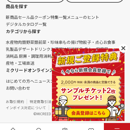
商品を探す
新商品
セール品
クーポン
特集一覧
メニューのヒント
デジタルカタログ一覧
カテゴリから探す
水産物
肉類
野菜類
前菜・珍味
串もの
揚げ物
餃子・点心
お食事
乳製品
デザート
ドリンク
お酒
調味料
消耗品 卓上・客席用
消耗品 厨房・調理用
消耗品 クレンリネス
生鮮品（配送便限定）
産地・工場直送
ミクリードオンラインストアについて
はじめての方へ
ニュース
コラム
ご利用ガイド
会社概要
お問い合わせ
お取引規約
特定商取引法に基づく表記
個人情報保護方針
インボイス対応について
サイトマップ
©MICREED CO.,LTD. All Rights Reserved.