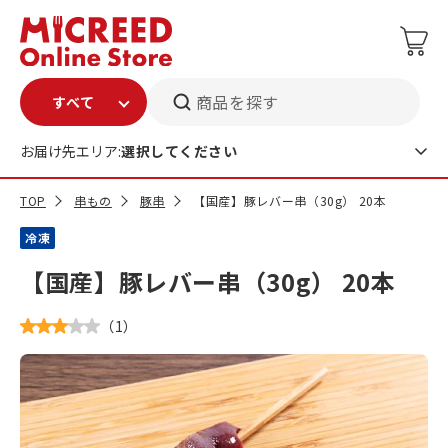
商品を探す
お届け先エリア:
選択してください
TOP
串もの
豚串
【国産】豚レバー串（30g） 20本
冷凍
【国産】豚レバー串（30g） 20本
（
1
）