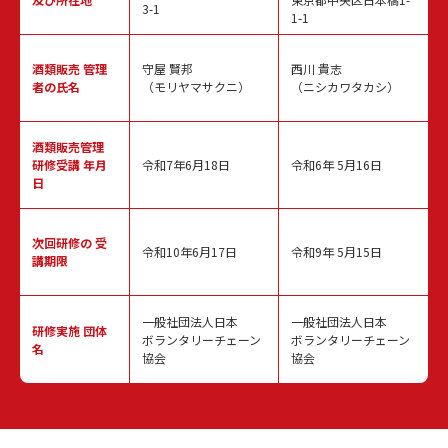
3-1
1-1
酒類販売
管理
守屋 賢邦
西川 貴志
者の氏名
（モリヤマサクニ）
（ニシカワタカシ）
酒類販売管理
研修受講 年月
令和7年6月18日
令和6年 5月16日
日
次回研修の
受
令和10年6月17日
令和9年 5月15日
講期限
一般社団法人日本
一般社団法人日本
研修実施
団体
ボランタリーチェーン
ボランタリーチェーン
名
協会
協会