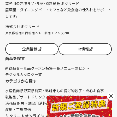
業務用の冷凍食品·食材·飲料通販 ミクリード
居酒屋・ダイニングバー・カフェなど飲食店の仕入れをサポート
します。
株式会社ミクリード
東京都新宿区西新宿2-3-1 新宿モノリス28F
企業情報
IR情報
商品を探す
新商品
セール品
クーポン
特集一覧
メニューのヒント
デジタルカタログ一覧
カテゴリから探す
水産物
肉類
野菜類
前菜・珍味
串もの
揚げ物
餃子・点心
お食事
乳製品
デザート
ドリンク
お酒
調味料
消耗品 卓上・客席用
消耗品 厨房・調理用
消耗品 クレンリネス
生鮮品（配送便限定）
産地・工場直送
ミクリードオンラインストアについて