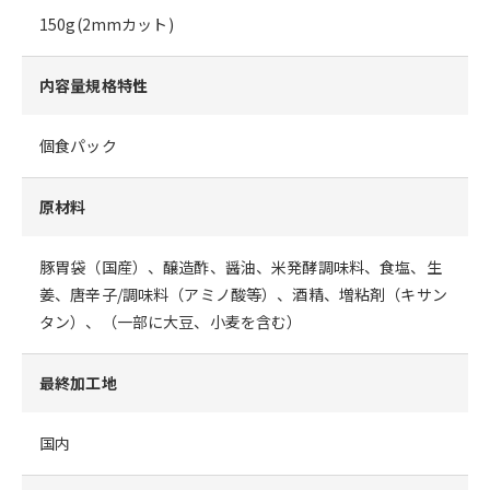
150g(2mmカット)
内容量規格特性
個食パック
原材料
豚胃袋（国産）、醸造酢、醤油、米発酵調味料、食塩、生
姜、唐辛子/調味料（アミノ酸等）、酒精、増粘剤（キサン
タン）、（一部に大豆、小麦を含む）
最終加工地
国内