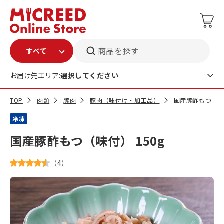
商品を探す
お届け先エリア:
選択してください
TOP
肉類
豚肉
豚肉（味付け・加工品）
国産豚酢もつ（味付
冷凍
国産豚酢もつ（味付） 150g
（
4
）