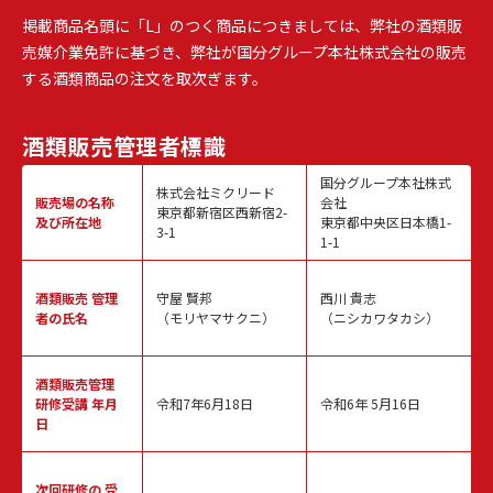
掲載商品名頭に「L」のつく商品につきましては、弊社の酒類販
売媒介業免許に基づき、弊社が国分グループ本社株式会社の販売
する酒類商品の注文を取次ぎます。
酒類販売
管理者標識
国分グループ本社株式
株式会社ミクリード
販売場の名称
会社
東京都新宿区西新宿2-
及び所在地
東京都中央区日本橋1-
3-1
1-1
酒類販売
管理
守屋 賢邦
西川 貴志
者の氏名
（モリヤマサクニ）
（ニシカワタカシ）
酒類販売管理
研修受講 年月
令和7年6月18日
令和6年 5月16日
日
次回研修の
受