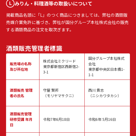
みりん・料理酒等の取扱いについて
掲載商品名頭に「L」のつく商品につきましては、弊社の酒類販
売媒介業免許に基づき、弊社が国分グループ本社株式会社の販売
する酒類商品の注文を取次ぎます。
酒類販売
管理者標識
国分グループ本社株式
株式会社ミクリード
販売場の名称
会社
東京都新宿区西新宿2-
及び所在地
東京都中央区日本橋1-
3-1
1-1
酒類販売
管理
守屋 賢邦
西川 貴志
者の氏名
（モリヤマサクニ）
（ニシカワタカシ）
酒類販売管理
研修受講 年月
令和7年6月18日
令和6年 5月16日
日