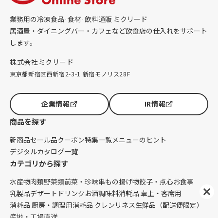
業務用の冷凍食品·食材·飲料通販 ミクリード
居酒屋・ダイニングバー・カフェなど飲食店の仕入れをサポート
します。
株式会社ミクリード
東京都新宿区西新宿2-3-1 新宿モノリス28F
企業情報
IR情報
商品を探す
新商品
セール品
クーポン
特集一覧
メニューのヒント
デジタルカタログ一覧
カテゴリから探す
水産物
肉類
野菜類
前菜・珍味
串もの
揚げ物
餃子・点心
お食事
乳製品
デザート
ドリンク
お酒
調味料
消耗品 卓上・客席用
消耗品 厨房・調理用
消耗品 クレンリネス
生鮮品（配送便限定）
産地・工場直送