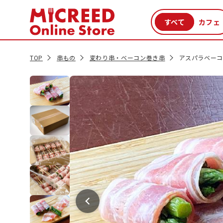
カテゴリから探す
新商品
セール品
クーポン
特集一覧
TOP
串もの
変わり串・ベーコン巻き串
アスパラベーコン