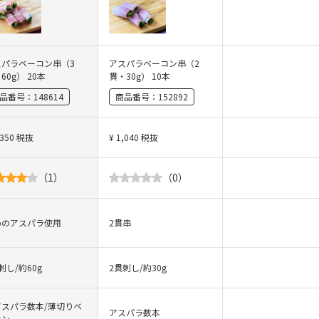
スパラベーコン串（3
アスパラベーコン串（2
60g） 20本
貫・30g） 10本
品番号：
148614
商品番号：
152892
,350
税抜
¥
1,040
税抜
（
1
）
（
0
）
めのアスパラ使用
2貫串
刺し/約60g
2貫刺し/約30g
アスパラ数本/薄切りベ
アスパラ数本
コン