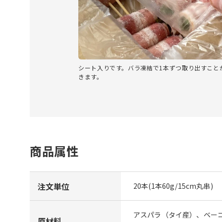
シート入りです。バラ凍結で1本ずつ取り出すこと
きます。
商品属性
注文単位
20本(1本60g/15cm丸串)
アスパラ（タイ産）、ベー
原材料