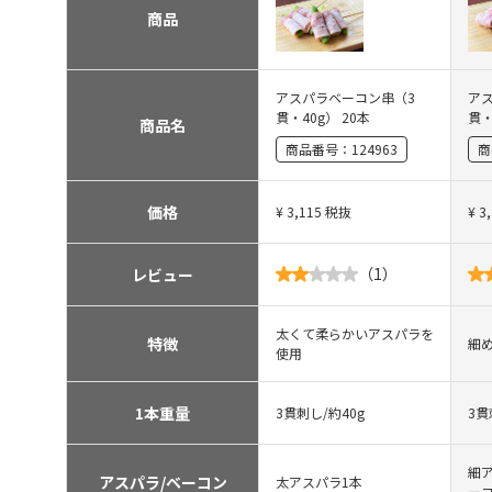
商品
アスパラベーコン串（3
ア
貫・40g） 20本
貫・
商品名
商品番号：
124963
商
価格
¥
3,115
税抜
¥
3
（
1
）
レビュー
太くて柔らかいアスパラを
特徴
細
使用
1本重量
3貫刺し/約40g
3貫
細
アスパラ/ベーコン
太アスパラ1本
ー