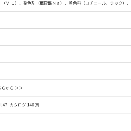
剤（Ｖ.Ｃ）、発色剤（亜硫酸Ｎａ）、着色料（コチニール、ラック）
。
らから ＞＞
ol.47_カタログ 140 頁