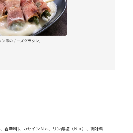
コン串のチーズグラタン」
、香辛料]、カセインＮａ、リン酸塩（Ｎａ）、調味料