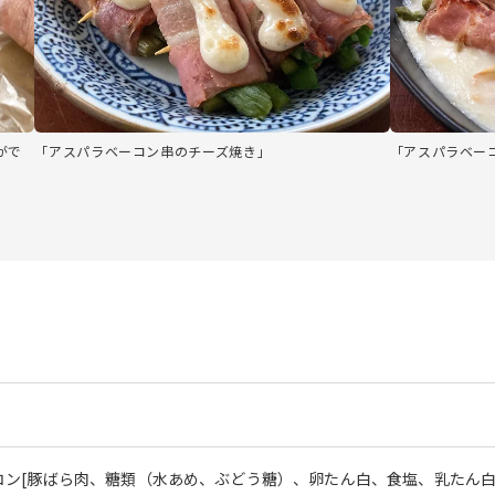
がで
「アスパラベーコン串のチーズ焼き」
「アスパラベー
コン[豚ばら肉、糖類（水あめ、ぶどう糖）、卵たん白、食塩、乳たん白