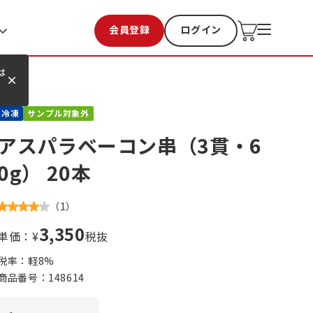
会員登録
ログイン
お気に入り
過去購入
は
冷凍
サンプル対象外
アスパラベーコン串（3貫・6
0g） 20本
（
1
）
3,350
単価：¥
税抜
税率：軽
8
%
商品番号：
148614