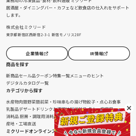
業務用の冷凍食品·食材·飲料通販 ミクリード
居酒屋・ダイニングバー・カフェなど飲食店の仕入れをサポート
します。
株式会社ミクリード
東京都新宿区西新宿2-3-1 新宿モノリス28F
企業情報
IR情報
商品を探す
新商品
セール品
クーポン
特集一覧
メニューのヒント
デジタルカタログ一覧
カテゴリから探す
水産物
肉類
野菜類
前菜・珍味
串もの
揚げ物
餃子・点心
お食事
乳製品
デザート
ドリンク
お酒
調味料
消耗品 卓上・客席用
消耗品 厨房・調理用
消耗品 クレンリネス
生鮮品（配送便限定）
産地・工場直送
ミクリードオンラインストアについて