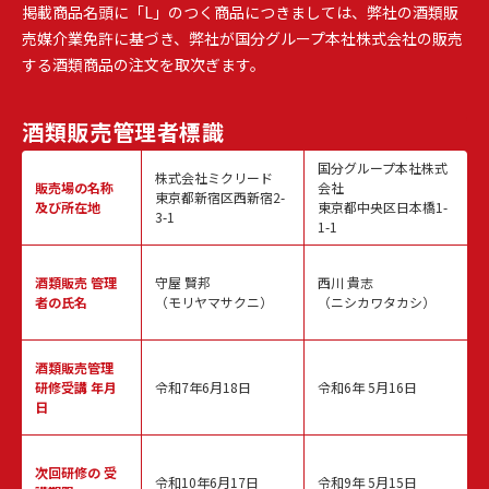
掲載商品名頭に「L」のつく商品につきましては、弊社の酒類販
売媒介業免許に基づき、弊社が国分グループ本社株式会社の販売
する酒類商品の注文を取次ぎます。
酒類販売
管理者標識
国分グループ本社株式
株式会社ミクリード
販売場の名称
会社
東京都新宿区西新宿2-
及び所在地
東京都中央区日本橋1-
3-1
1-1
酒類販売
管理
守屋 賢邦
西川 貴志
者の氏名
（モリヤマサクニ）
（ニシカワタカシ）
酒類販売管理
研修受講 年月
令和7年6月18日
令和6年 5月16日
日
次回研修の
受
令和10年6月17日
令和9年 5月15日