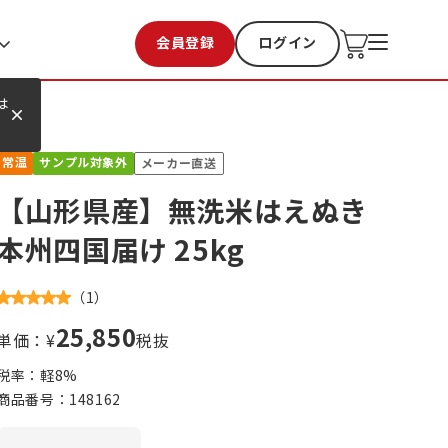
会員登録
ログイン
お気に入り
過去購入
は
常温
サンプル対象外
メーカー直送
【山形県産】無洗米はえぬき
本州四国届け 25kg
（
1
）
25,850
単価：¥
税抜
税率：軽
8
%
商品番号：
148162