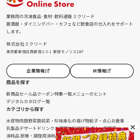
業務用の冷凍食品·食材·飲料通販 ミクリード
居酒屋・ダイニングバー・カフェなど飲食店の仕入れをサポート
します。
株式会社ミクリード
東京都新宿区西新宿2-3-1 新宿モノリス28F
企業情報
IR情報
商品を探す
新商品
セール品
クーポン
特集一覧
メニューのヒント
デジタルカタログ一覧
カテゴリから探す
水産物
肉類
野菜類
前菜・珍味
串もの
揚げ物
餃子・点心
お食事
乳製品
デザート
ドリンク
お酒
調味料
消耗品 卓上・客席用
消耗品 厨房・調理用
消耗品 クレンリネス
生鮮品（配送便限定）