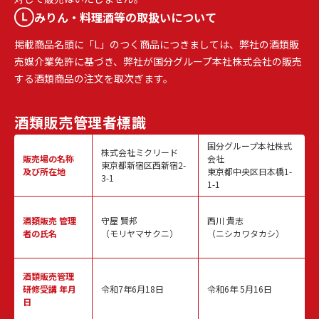
みりん・料理酒等の取扱いについて
掲載商品名頭に「L」のつく商品につきましては、弊社の酒類販
売媒介業免許に基づき、弊社が国分グループ本社株式会社の販売
する酒類商品の注文を取次ぎます。
酒類販売
管理者標識
国分グループ本社株式
株式会社ミクリード
販売場の名称
会社
東京都新宿区西新宿2-
及び所在地
東京都中央区日本橋1-
3-1
1-1
酒類販売
管理
守屋 賢邦
西川 貴志
者の氏名
（モリヤマサクニ）
（ニシカワタカシ）
酒類販売管理
研修受講 年月
令和7年6月18日
令和6年 5月16日
日