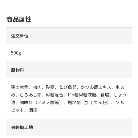
商品属性
注文単位
500g
原材料
鶏の軟骨、梅肉、砂糖、とび魚卵、かつお節エキス、水あ
め、むろあじ節、砂糖混合ﾌﾞﾄﾞｳ糖果糖液糖、食塩、しょう
油、調味料（アミノ酸等）、増粘剤（加工でん粉）、ソル
ビット、酒精
最終加工地