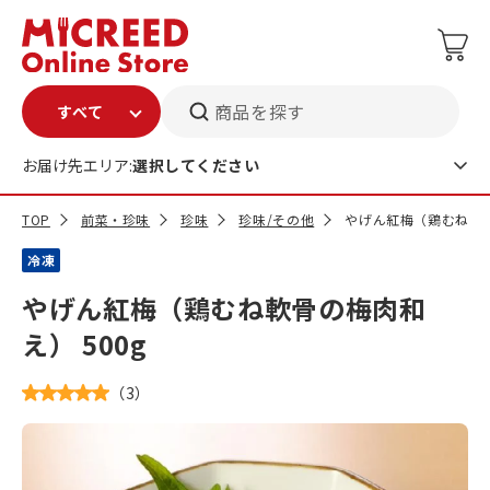
商品を探す
お届け先エリア:
選択してください
TOP
前菜・珍味
珍味
珍味/その他
やげん紅梅（鶏むね軟骨
冷凍
やげん紅梅（鶏むね軟骨の梅肉和
え） 500g
（
3
）